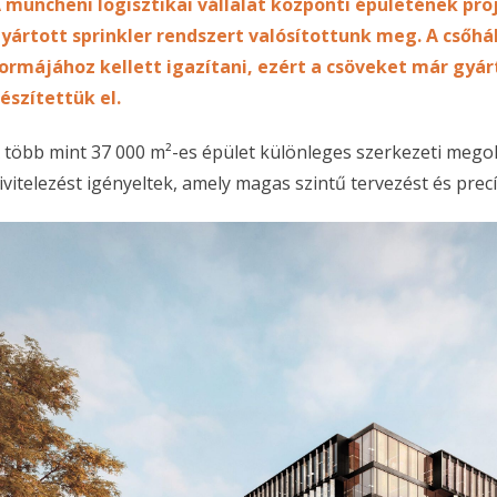
 müncheni logisztikai vállalat központi épületének pro
yártott sprinkler rendszert valósítottunk meg. A csőh
ormájához kellett igazítani, ezért a csöveket már gyár
észítettük el.
 több mint 37 000 m²-es épület különleges szerkezeti megol
ivitelezést igényeltek, amely magas szintű tervezést és precí