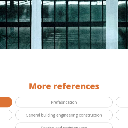
More references
Prefabrication
General building engineering construction
Service and maintenance