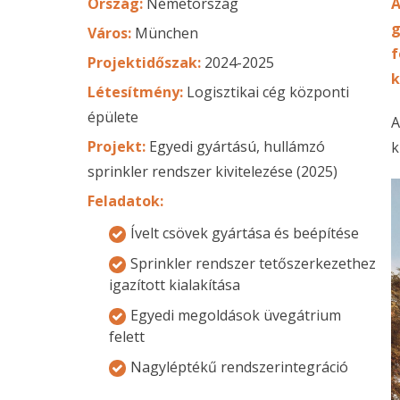
Ország:
Németország
A
g
Város:
München
f
Projektidőszak:
2024-2025
k
Létesítmény:
Logisztikai cég központi
épülete
A
Projekt:
Egyedi gyártású, hullámzó
k
sprinkler rendszer kivitelezése (2025)
Feladatok:
Ívelt csövek gyártása és beépítése
Sprinkler rendszer tetőszerkezethez
igazított kialakítása
Egyedi megoldások üvegátrium
felett
Nagyléptékű rendszerintegráció