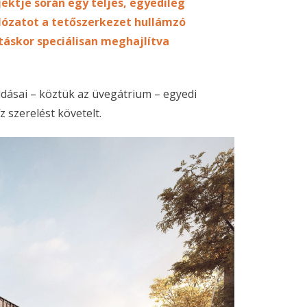
jektje során egy teljes, egyedileg
álózatot a tetőszerkezet hullámzó
táskor speciálisan meghajlítva
dásai – köztük az üvegátrium – egyedi
z szerelést követelt.