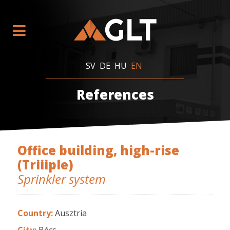
SV
DE
HU
EN
References
Office building, high-rise
(Triiiple)
Sprinkler system
Country:
Ausztria
City:
Bécs