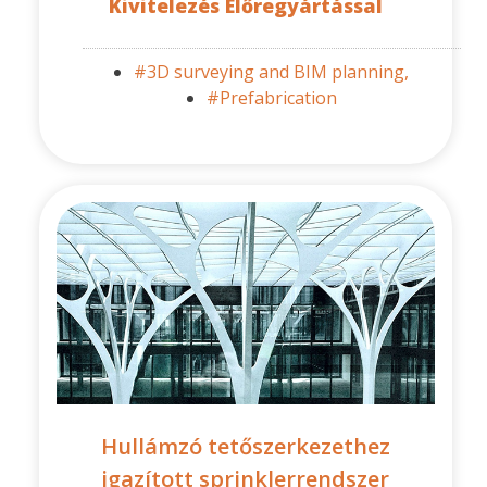
Kivitelezés Előregyártással
#3D surveying and BIM planning,
#Prefabrication
Hullámzó tetőszerkezethez
igazított sprinklerrendszer