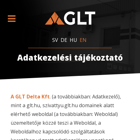
SV
DE
HU
EN
Adatkezelési tájékoztató
A GLT Delta Kft
. (a továbbiakban: Adatkezelő),
mint a glt.hu, szivattyu.glt.hu domainek alatt
elérhető weboldal (a továbbiakban: Weboldal)
üzemeltetője közzé teszi a Weboldal, a
Weboldalhoz kapcsolódó szolgáltatások