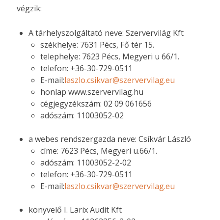
végzik:
A tárhelyszolgáltató neve: Szervervilág Kft
székhelye: 7631 Pécs, Fő tér 15.
telephelye: 7623 Pécs, Megyeri u 66/1.
telefon: +36-30-729-0511
E-mail:
laszlo.csikvar@szervervilag.eu
honlap www.szervervilag.hu
cégjegyzékszám: 02 09 061656
adószám: 11003052-02
a webes rendszergazda neve: Csíkvár László
címe: 7623 Pécs, Megyeri u.66/1.
adószám: 11003052-2-02
telefon: +36-30-729-0511
E-mail:
laszlo.csikvar@szervervilag.eu
könyvelő I. Larix Audit Kft