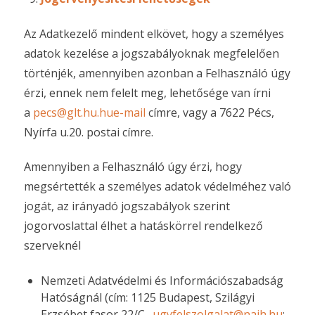
Az Adatkezelő mindent elkövet, hogy a személyes
adatok kezelése a jogszabályoknak megfelelően
történjék, amennyiben azonban a Felhasználó úgy
érzi, ennek nem felelt meg, lehetősége van írni
a
pecs@glt.hu.hue-mail
címre, vagy a 7622 Pécs,
Nyírfa u.20. postai címre.
Amennyiben a Felhasználó úgy érzi, hogy
megsértették a személyes adatok védelméhez való
jogát, az irányadó jogszabályok szerint
jogorvoslattal élhet a hatáskörrel rendelkező
szerveknél
Nemzeti Adatvédelmi és Információszabadság
Hatóságnál (cím: 1125 Budapest, Szilágyi
Erzsébet fasor 22/C.,
ugyfelszolgalat@naih.hu
;