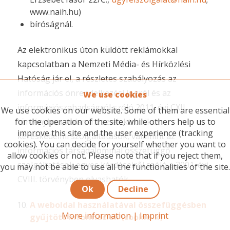
www.naih.hu)
bíróságnál.
Az elektronikus úton küldött reklámokkal
kapcsolatban a Nemzeti Média- és Hírközlési
Hatóság jár el, a részletes szabályozás az
információs önrendelkezési jogról és az
We use cookies
információszabadságról szóló 2011. évi CXII.
We use cookies on our website. Some of them are essential
törvényben, valamint az elektronikus
for the operation of the site, while others help us to
improve this site and the user experience (tracking
kereskedelmi szolgáltatások, valamint az
cookies). You can decide for yourself whether you want to
információs társadalommal összefüggő
allow cookies or not. Please note that if you reject them,
szolgáltatások egyes kérdéseiről szóló a 2001. évi
you may not be able to use all the functionalities of the site.
CVIII. törvényben olvashatók.
Ok
Decline
A weboldal használatával összefüggésben
More information
|
Imprint
gyűjtött információk (cookie-k)