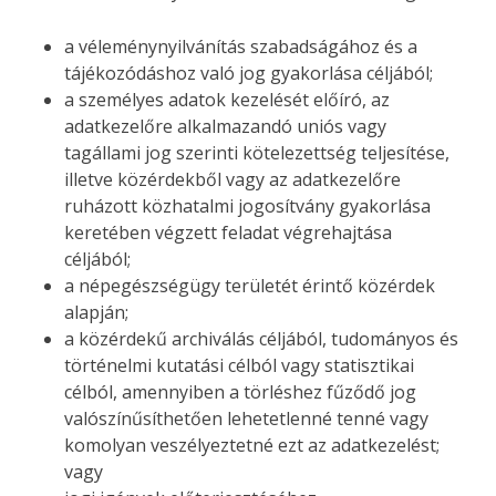
a véleménynyilvánítás szabadságához és a
tájékozódáshoz való jog gyakorlása céljából;
a személyes adatok kezelését előíró, az
adatkezelőre alkalmazandó uniós vagy
tagállami jog szerinti kötelezettség teljesítése,
illetve közérdekből vagy az adatkezelőre
ruházott közhatalmi jogosítvány gyakorlása
keretében végzett feladat végrehajtása
céljából;
a népegészségügy területét érintő közérdek
alapján;
a közérdekű archiválás céljából, tudományos és
történelmi kutatási célból vagy statisztikai
célból, amennyiben a törléshez fűződő jog
valószínűsíthetően lehetetlenné tenné vagy
komolyan veszélyeztetné ezt az adatkezelést;
vagy