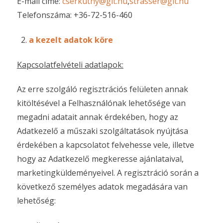
E-mail címe:
cserkuthy@glt.hu
,
strasser@glt.hu
Telefonszáma: +36-72-516-460
a kezelt adatok köre
Kapcsolatfelvételi adatlapok:
Az erre szolgáló regisztrációs felületen annak
kitöltésével a Felhasználónak lehetősége van
megadni adatait annak érdekében, hogy az
Adatkezelő a műszaki szolgáltatások nyújtása
érdekében a kapcsolatot felvehesse vele, illetve
hogy az Adatkezelő megkeresse ajánlataival,
marketingküldeményeivel. A regisztráció során a
következő személyes adatok megadására van
lehetőség: