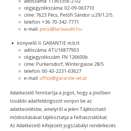
adószáma: 11363356-2-02
cégjegyzékszáma: 02-09-063710
címe: 7623 Pécs, Petőfi Sándor u.29/1.2/5.
telefon: +36-70-342-7771
e-mail:
pecsi@larixaudit.hu
könyvelő II. GARANTIE m.b.H.
adószáma: ATU16877903
cégjegyzékszám: FN 126600b
címe: Purkersdorf, Wintergasse 28/5
telefon: 00-43-2231-63627
e-mail:
office@garantie-wt.at
Adatkezelő fenntartja a jogot, hogy a jövőben
további adatfeldolgozót vonjon be az
adatkezelésbe, amelyről a jelen Tájékoztató
módosításával tájékoztatja a Felhasználókat.
Az Adatkezelő kifejezett jogszabályi rendelkezés