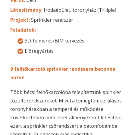
Létesítmény:
Irodaépület, toronyház (Triiiple)
Projekt:
Sprinkler rendszer
Feladatok:
3D-felmérés/BIM tervezés
Előregyártás
9 felhőkarcoló sprinkler rendszere betonba
öntve
Több bécsi felhőkarcolóba telepítettünk spinkler
tűzoltórendszereket. Mivel a tömegtemperálásos
toronyházakban a temperálás működése
következtében nem lehet álmenyezetet létesíteni,
ezért a sprinkler csőrendszert a betonfödémbe
szereltük. Ez egészen más logisztikai,