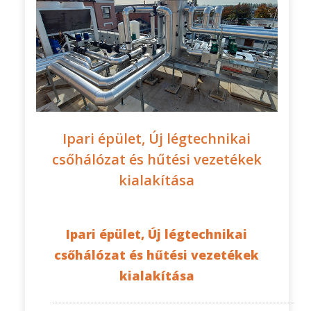
Ipari épület, Új légtechnikai
csőhálózat és hűtési vezetékek
kialakítása
Ipari épület, Új légtechnikai
csőhálózat és hűtési vezetékek
kialakítása