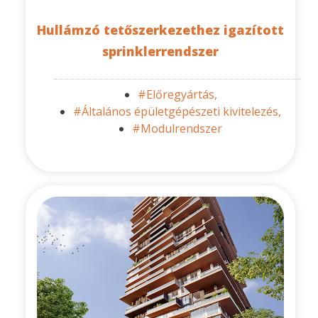
Hullámzó tetőszerkezethez igazított
sprinklerrendszer
#Előregyártás,
#Általános épületgépészeti kivitelezés,
#Modulrendszer