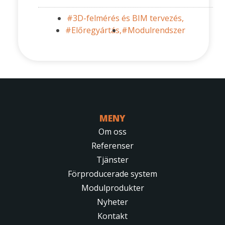
#3D-felmérés és BIM tervezés,
#Előregyártás,
#Modulrendszer
MENY
Om oss
Referenser
Tjänster
Förproducerade system
Modulprodukter
Nyheter
Kontakt