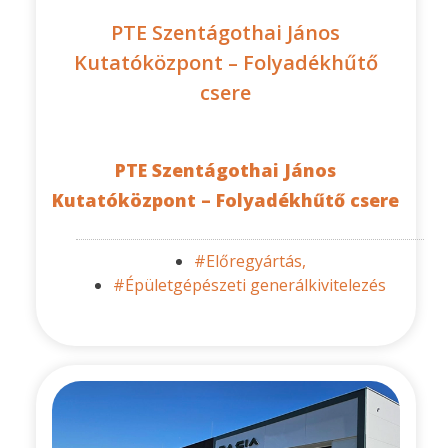
PTE Szentágothai János
Kutatóközpont – Folyadékhűtő
csere
PTE Szentágothai János
Kutatóközpont – Folyadékhűtő csere
#Előregyártás,
#Épületgépészeti generálkivitelezés