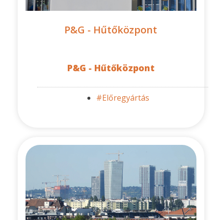
P&G - Hűtőközpont
P&G - Hűtőközpont
#Előregyártás