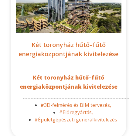
Két toronyház hűtő–fűtő
energiaközpontjának kivitelezése
Két toronyház hűtő–fűtő
energiaközpontjának kivitelezése
#3D-felmérés és BIM tervezés,
#Előregyártás,
#Épületgépészeti generálkivitelezés