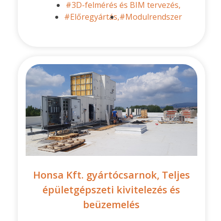
#3D-felmérés és BIM tervezés,
#Előregyártás,
#Modulrendszer
Honsa Kft. gyártócsarnok, Teljes
épületgépszeti kivitelezés és
beüzemelés