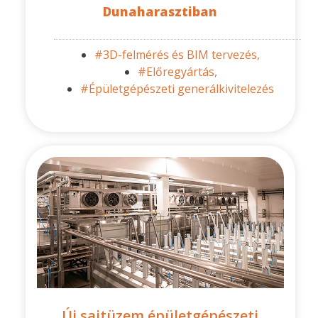
Dunaharasztiban
#3D-felmérés és BIM tervezés,
#Előregyártás,
#Épületgépészeti generálkivitelezés
Új sajtüzem épületgépészeti