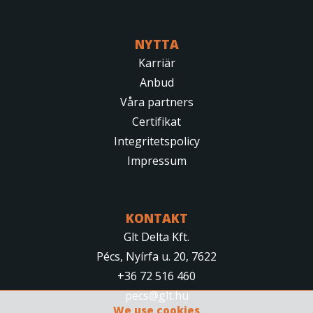
NYTTA
Karriär
Anbud
Våra partners
Certifikat
Integritetspolicy
Impressum
KONTAKT
Glt Delta Kft.
Pécs, Nyírfa u. 20, 7622
+36 72 516 460
pecs@glt.hu
We use cookies