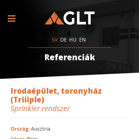
SV
DE
HU
EN
Referenciák
Irodaépület, toronyház
(Triiiple)
Sprinkler rendszer
Ország:
Ausztria
Város:
Bécs