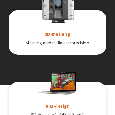
3D-mätning
Mätning med millimeterprecision.
BIM-design
3D-design på LOD 400-nivå.