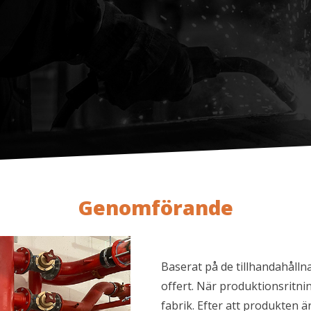
Genomförande
Baserat på de tillhandahålln
offert. När produktionsritni
fabrik. Efter att produkten