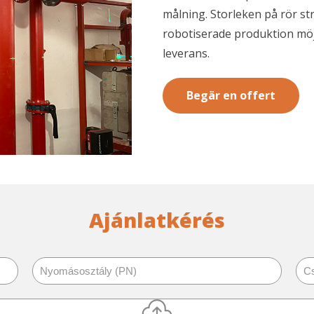
målning. Storleken på rör st
robotiserade produktion möj
leverans.
Begär en offert
Ajánlatkérés