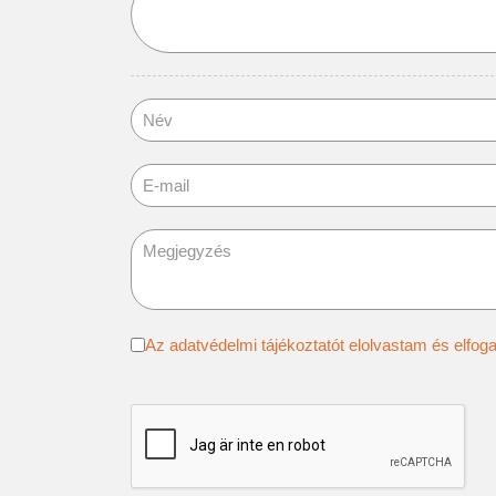
Adatvédelem
*
Az adatvédelmi tájékoztatót elolvastam és
reCAPTCHA
*