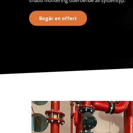
snabb montering oberoende av systemtyp.
Begär en offert