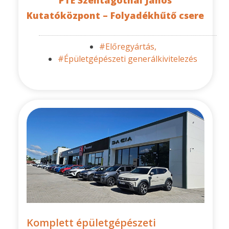
PTE Szentágothai János
Kutatóközpont – Folyadékhűtő csere
#Előregyártás,
#Épületgépészeti generálkivitelezés
Komplett épületgépészeti