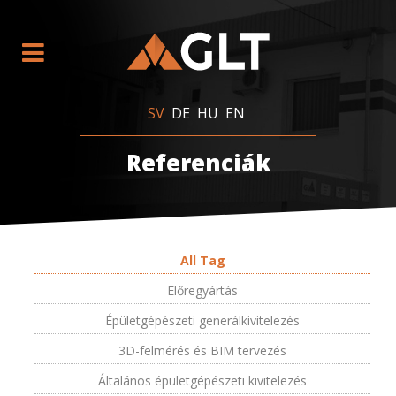
SV
DE
HU
EN
Referenciák
All Tag
Előregyártás
Épületgépészeti generálkivitelezés
3D-felmérés és BIM tervezés
Általános épületgépészeti kivitelezés