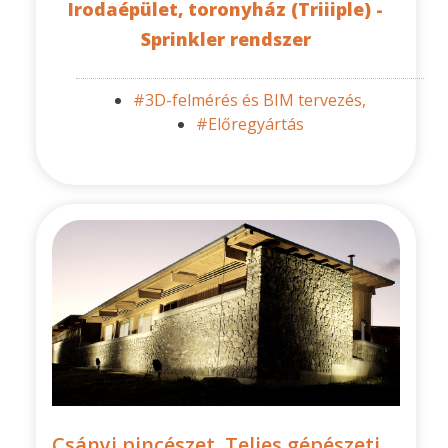
Irodaépület, toronyház (Triiiple) -
Sprinkler rendszer
#3D-felmérés és BIM tervezés,
#Előregyártás
Csányi pincészet, Teljes gépészeti