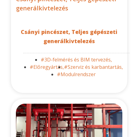
generálkivtelezés
Csányi pincészet, Teljes gépészeti
generálkivtelezés
#3D-felmérés és BIM tervezés,
#Előregyártás,
#Szerviz és karbantartás,
#Modulrendszer