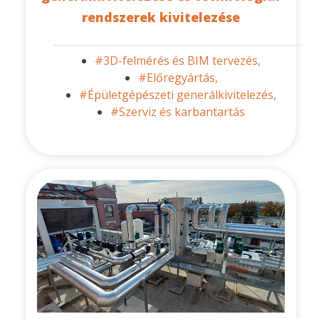
rendszerek kivitelezése
#3D-felmérés és BIM tervezés,
#Előregyártás,
#Épületgépészeti generálkivitelezés,
#Szerviz és karbantartás