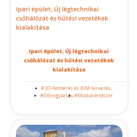
Ipari épület, Új légtechnikai
csőhálózat és hűtési vezetékek
kialakítása
Ipari épület, Új légtechnikai
csőhálózat és hűtési vezetékek
kialakítása
#3D-felmérés és BIM tervezés,
#Előregyártás,
#Modulrendszer