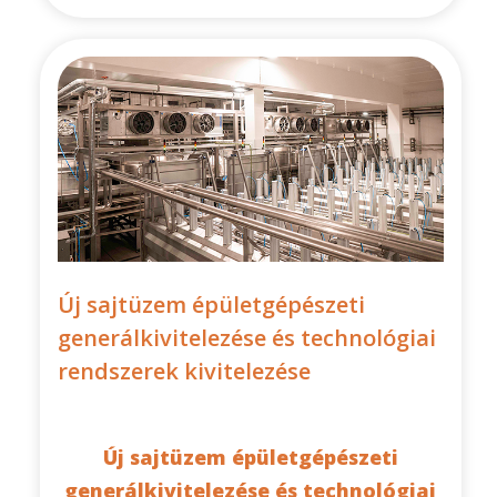
Új sajtüzem épületgépészeti
generálkivitelezése és technológiai
rendszerek kivitelezése
Új sajtüzem épületgépészeti
generálkivitelezése és technológiai