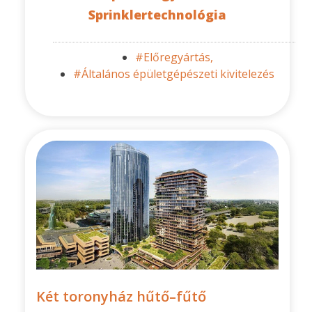
Sprinklertechnológia
#Előregyártás,
#Általános épületgépészeti kivitelezés
Két toronyház hűtő–fűtő