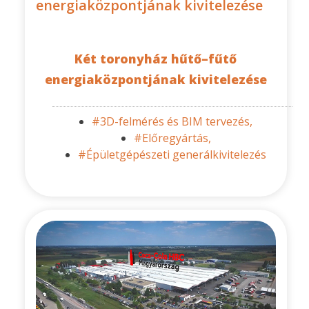
energiaközpontjának kivitelezése
Két toronyház hűtő–fűtő
energiaközpontjának kivitelezése
#3D-felmérés és BIM tervezés,
#Előregyártás,
#Épületgépészeti generálkivitelezés