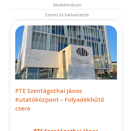
Modulrendszer
Szerviz és karbantartás
PTE Szentágothai János
Kutatóközpont – Folyadékhűtő
csere