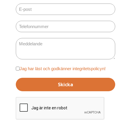
Adatvédelem
Jag har läst och godkänner integritetspolicyn!
*
Skicka
reCAPTCHA
*