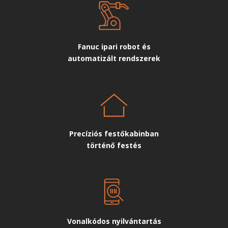
Fanuc ipari robot és
automatizált rendszerek
Precíziós festőkabinban
történő festés
Vonalkódos nyilvántartás