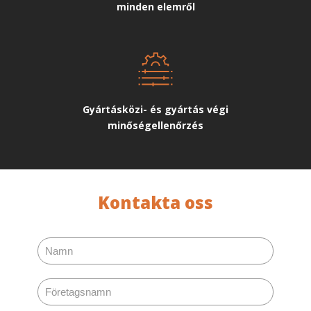
minden elemről
Gyártásközi- és gyártás végi
minőségellenőrzés
Kontakta oss