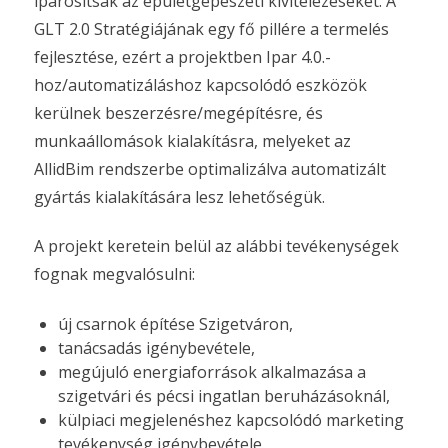
iparosítsák az épületgépészeti kivitelezéseket. A
GLT 2.0 Stratégiájának egy fő pillére a termelés
fejlesztése, ezért a projektben Ipar 4.0.-
hoz/automatizáláshoz kapcsolódó eszközök
kerülnek beszerzésre/megépítésre, és
munkaállomások kialakításra, melyeket az
AllidBim rendszerbe optimalizálva automatizált
gyártás kialakítására lesz lehetőségük.
A projekt keretein belül az alábbi tevékenységek
fognak megvalósulni:
új csarnok építése Szigetváron,
tanácsadás igénybevétele,
megújuló energiaforrások alkalmazása a
szigetvári és pécsi ingatlan beruházásoknál,
külpiaci megjelenéshez kapcsolódó marketing
tevékenység igénybevétele.