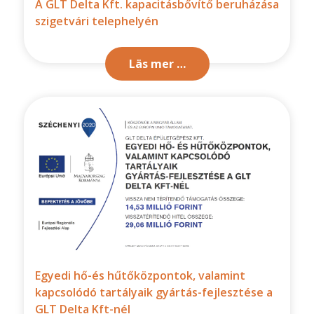
A GLT Delta Kft. kapacitásbővítő beruházása
szigetvári telephelyén
Läs mer …
Egyedi hő-és hűtőközpontok, valamint
kapcsolódó tartályaik gyártás-fejlesztése a
GLT Delta Kft-nél