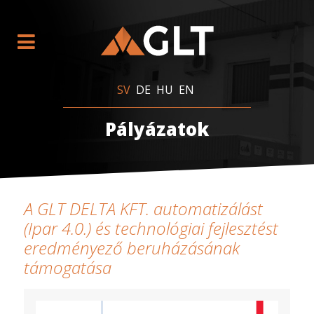
SV
DE
HU
EN
Pályázatok
A GLT DELTA KFT. automatizálást
(Ipar 4.0.) és technológiai fejlesztést
eredményező beruházásának
támogatása