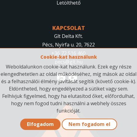
Letölthető
KAPCSOLAT
Glt Delta Kft.
Pécs, Nyírfa u. 20, 7622
+36 72 516 460
Cookie-kat használunk
pecs@glt.hu
Weboldalunkon cookie-kat használunk. Ezek egy része
elengedhetetlen az oldal működéséhez, míg mások az oldal
és a felhasználói élmény javítását segítik (követő cookie-k).
Eldöntheted, hogy engedélyezed a sütiket vagy sem.
Felhívjuk figyelmed, hogy ha elutasítod őket, előfordulhat,
hogy nem fogod tudni használni a webhely összes
funkcióját.
Elfogadom
Nem fogadom el