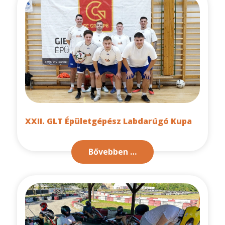
XXII. GLT Épületgépész Labdarúgó Kupa
Bővebben …