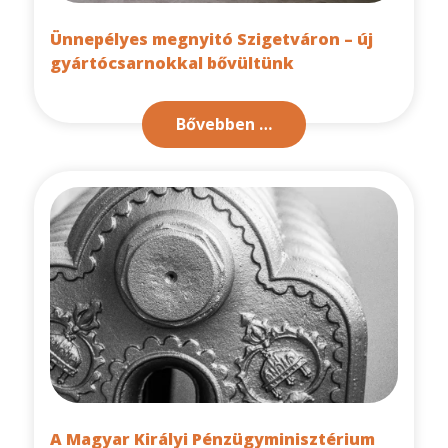
Ünnepélyes megnyitó Szigetváron – új
gyártócsarnokkal bővültünk
Bővebben …
A Magyar Királyi Pénzügyminisztérium