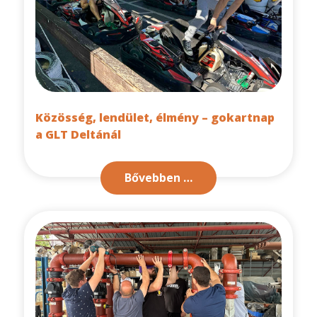
Közösség, lendület, élmény – gokartnap
a GLT Deltánál
Bővebben …