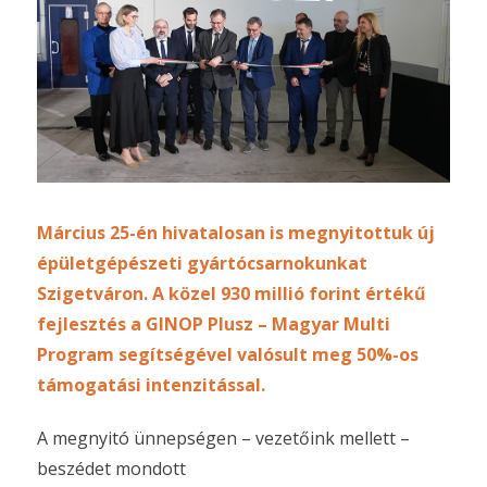
Március 25-én hivatalosan is megnyitottuk új
épületgépészeti gyártócsarnokunkat
Szigetváron. A közel 930 millió forint értékű
fejlesztés a GINOP Plusz – Magyar Multi
Program segítségével valósult meg 50%-os
támogatási intenzitással.
A megnyitó ünnepségen – vezetőink mellett –
beszédet mondott