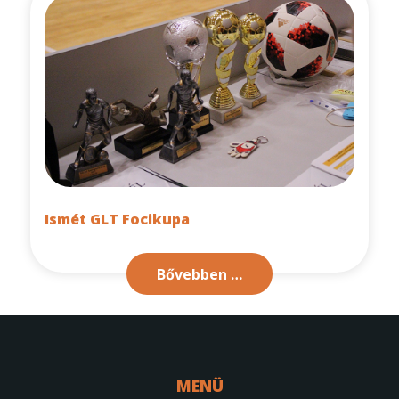
Ismét GLT Focikupa
Bővebben …
MENÜ