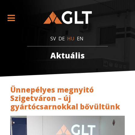
SV
DE
HU
EN
Aktuális
Ünnepélyes megnyitó
Szigetváron – új
gyártócsarnokkal bővültünk