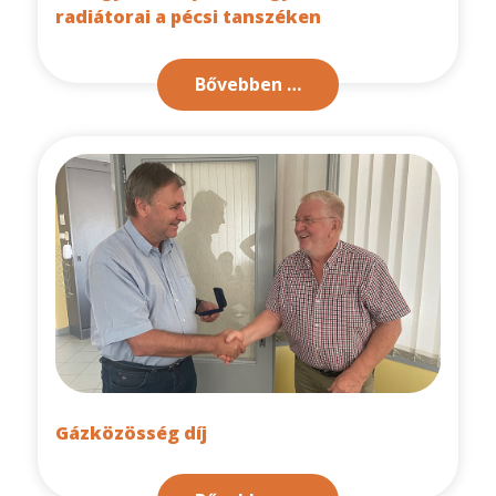
radiátorai a pécsi tanszéken
Bővebben …
Gázközösség díj