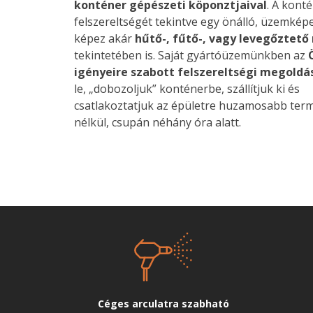
konténer gépészeti köponztjaival
. A kont
felszereltségét tekintve egy önálló, üzemkép
képez akár
hűtő-, fűtő-, vagy levegőztető
tekintetében is. Saját gyártóüzemünkben az
igényeire szabott felszereltségi megoldá
le, „dobozoljuk” konténerbe, szállítjuk ki és
csatlakoztatjuk az épületre huzamosabb terme
nélkül, csupán néhány óra alatt.
Céges arculatra szabható