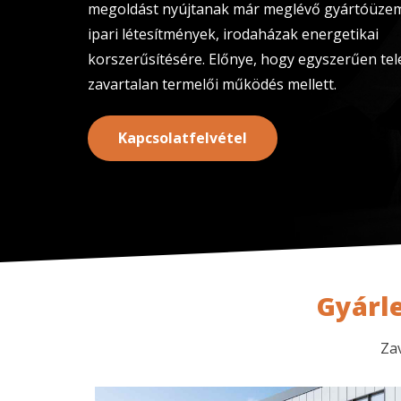
megoldást nyújtanak már meglévő gyártóüze
ipari létesítmények, irodaházak energetikai
korszerűsítésére. Előnye, hogy egyszerűen tel
zavartalan termelői működés mellett.
Kapcsolatfelvétel
Gyárle
Za