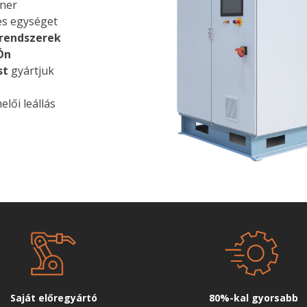
éner
es egységet
 rendszerek
Ön
st
gyártjuk
lői leállás
Saját előregyártó
80%-kal gyorsabb