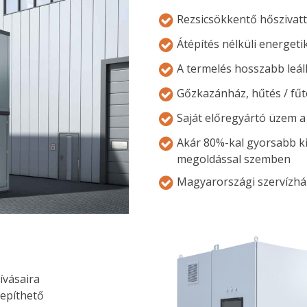
Rezsicsökkentő hőszivat
Átépítés nélküli energeti
A termelés hosszabb leáll
Gőzkazánház, hűtés / fű
Saját előregyártó üzem a 
Akár 80%-kal gyorsabb k
megoldással szemben
Magyarországi szervízhá
ívásaira
lepíthető