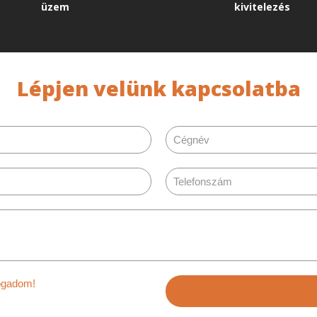
üzem
kivitelezés
Lépjen velünk kapcsolatba
am és elfogadom!