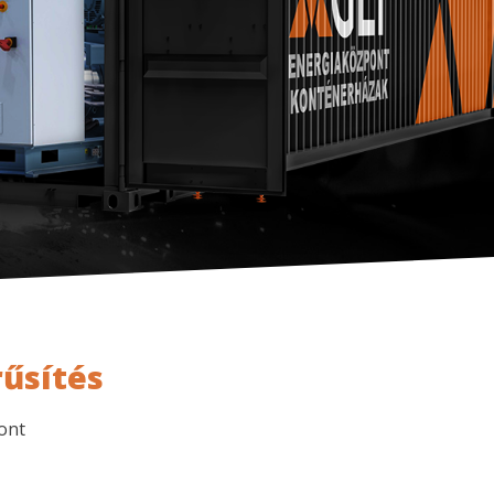
rűsítés
ont