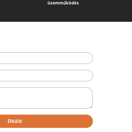
üzemműködés
Elküld