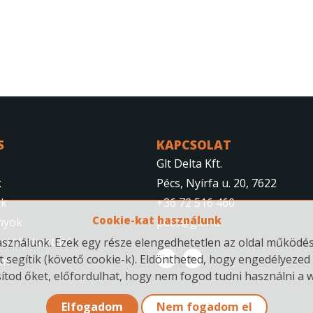
S
KAPCSOLAT
Glt Delta Kft.
k
Pécs, Nyírfa u. 20, 7622
nk
+36 72 516 460
Cookie-kat használunk
nyok
pecs@glt.hu
si tájékoztató
ználunk. Ezek egy része elengedhetetlen az oldal működés
t segítik (követő cookie-k). Eldöntheted, hogy engedélyezed 
um
sítod őket, előfordulhat, hogy nem fogod tudni használni a w
Elfogadom
Nem fogadom el