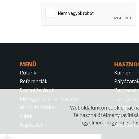
reCAPTCHA
*
MENÜ
HASZNO
Rólunk
Karrier
Referenciák
Pályázato
Szolgáltatások
Partnerei
Előregyártott rendszerek
Tanusítvá
Modultermékek
Adatkezelé
Weboldalunkon cookie-kat has
felhasználói élmény javításá
Hírek
Impressz
figyelmed, hogy ha eluta
Kapcsolat
Letölthető