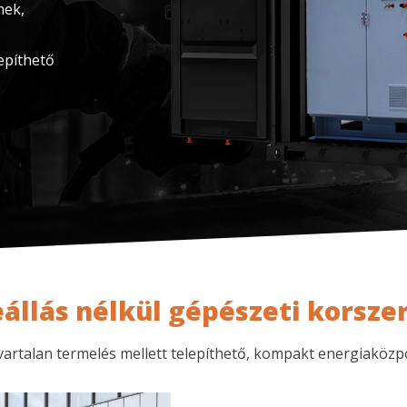
mek,
epíthető
állás nélkül gépészeti korsze
vartalan termelés mellett telepíthető, kompakt energiaközp