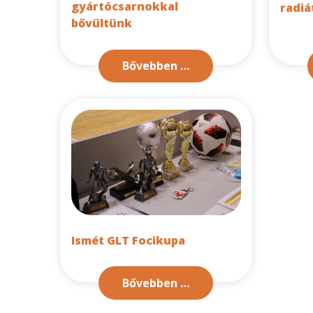
gyártócsarnokkal
radiá
bővültünk
Bővebben …
Ismét GLT Focikupa
Bővebben …