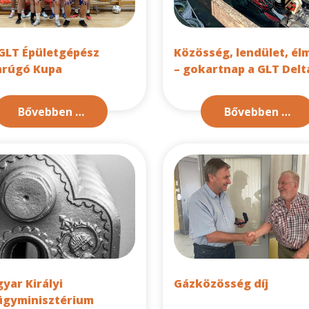
 GLT Épületgépész
Közösség, lendület, él
arúgó Kupa
– gokartnap a GLT Delt
Bővebben …
Bővebben …
yar Királyi
Gázközösség díj
ügyminisztérium