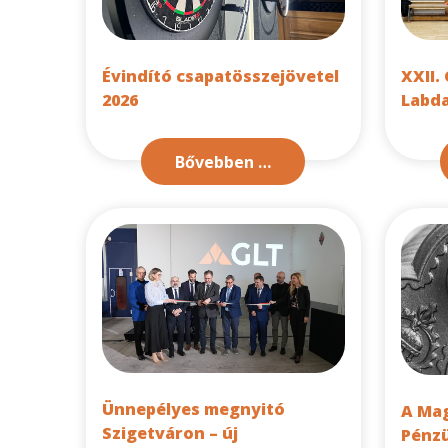
Évindító csapatösszejövetel
XXII.
2026
Labd
Bővebben …
Ünnepélyes megnyitó
A Mag
Szigetváron – új
Pénz