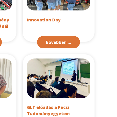
mény
Innovation Day
ánál
Bővebben …
GLT előadás a Pécsi
Tudományegyetem