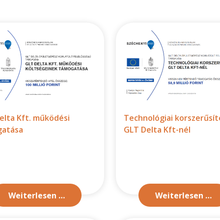
elta Kft. működési
Technológiai korszerűsít
atása
GLT Delta Kft-nél
Weiterlesen …
Weiterlesen …