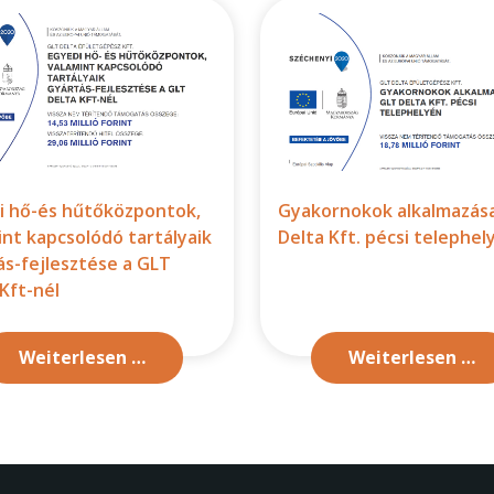
i hő-és hűtőközpontok,
Gyakornokok alkalmazása
int kapcsolódó tartályaik
Delta Kft. pécsi telephel
ás-fejlesztése a GLT
Kft-nél
Weiterlesen …
Weiterlesen …