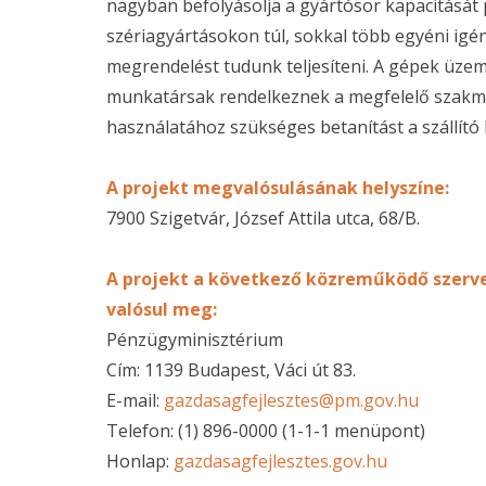
nagyban befolyásolja a gyártósor kapacitását p
szériagyártásokon túl, sokkal több egyéni ig
megrendelést tudunk teljesíteni. A gépek üzem
munkatársak rendelkeznek a megfelelő szakma
használatához szükséges betanítást a szállító 
A projekt megvalósulásának helyszíne:
7900 Szigetvár, József Attila utca, 68/B.
A projekt a következő közreműködő szer
valósul meg:
Pénzügyminisztérium
Cím: 1139 Budapest, Váci út 83.
E-mail:
gazdasagfejlesztes@pm.gov.hu
Telefon: (1) 896-0000 (1-1-1 menüpont)
Honlap:
gazdasagfejlesztes.gov.hu