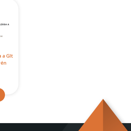
 a Glt
yén