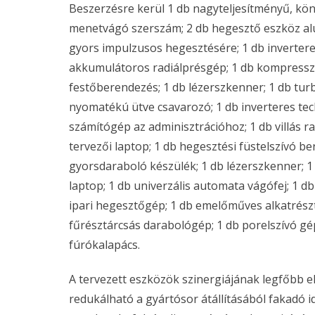
Beszerzésre kerül 1 db nagyteljesítményű, kö
menetvágó szerszám; 2 db hegesztő eszköz al
gyors impulzusos hegesztésére; 1 db invertere
akkumulátoros radiálprésgép; 1 db kompresszo
festőberendezés; 1 db lézerszkenner; 1 db tur
nyomatékú ütve csavarozó; 1 db inverteres tech
számítógép az adminisztrációhoz; 1 db villás r
tervezői laptop; 1 db hegesztési füstelszívó b
gyorsdaraboló készülék; 1 db lézerszkenner; 1
laptop; 1 db univerzális automata vágófej; 1 d
ipari hegesztőgép; 1 db emelőműves alkatrész
fűrésztárcsás darabológép; 1 db porelszívó g
fúrókalapács.
A tervezett eszközök szinergiájának legfőbb e
redukálható a gyártósor átállításából fakadó 