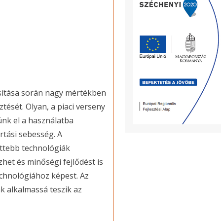
sítása során nagy mértékben
ését. Olyan, a piaci verseny
nk el a használatba
ártási sebesség. A
ettebb technológiák
het és minőségi fejlődést is
echnológiához képest. Az
k alkalmassá teszik az