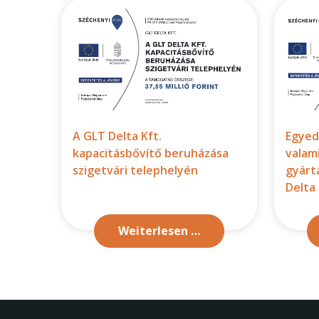
A GLT Delta Kft.
Egyed
kapacitásbővítő beruházása
valam
szigetvári telephelyén
gyárt
Delta 
Weiterlesen …