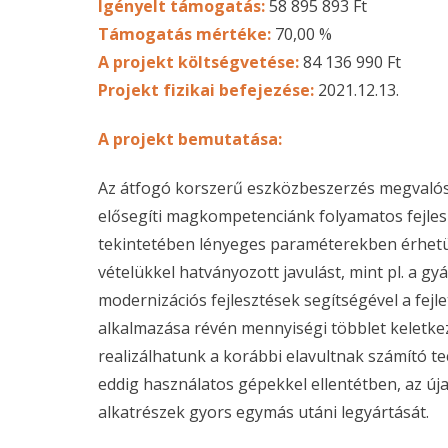
Igényelt támogatás:
58 895 893 Ft
Támogatás mértéke:
70,00 %
A projekt költségvetése:
84 136 990 Ft
Projekt fizikai befejezése:
2021.12.13.
A projekt bemutatása:
Az átfogó korszerű eszközbeszerzés megvaló
elősegíti magkompetenciánk folyamatos fejleszt
tekintetében lényeges paraméterekben érhetü
vételükkel hatványozott javulást, mint pl. a gy
modernizációs fejlesztések segítségével a fejl
alkalmazása révén mennyiségi többlet keletkez
realizálhatunk a korábbi elavultnak számító t
eddig használatos gépekkel ellentétben, az úja
alkatrészek gyors egymás utáni legyártását.