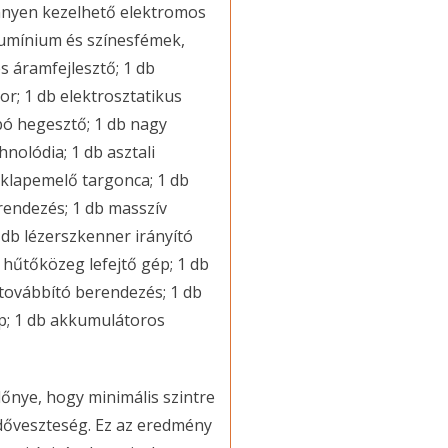
nnyen kezelhető elektromos
umínium és színesfémek,
s áramfejlesztő; 1 db
r; 1 db elektrosztatikus
bó hegesztő; 1 db nagy
nolódia; 1 db asztali
aklapemelő targonca; 1 db
erendezés; 1 db masszív
 db lézerszkenner irányító
b hűtőközeg lefejtő gép; 1 db
továbbító berendezés; 1 db
ép; 1 db akkumulátoros
lőnye, hogy minimális szintre
időveszteség. Ez az eredmény