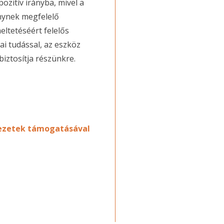
ozitív irányba, mivel a
énynek megfelelő
eltetéséért felelős
i tudással, az eszköz
biztosítja részünkre.
vezetek támogatásával