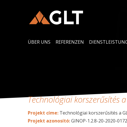
ÜBER UNS
REFERENZEN
DIENSTLEISTUN
Technológiai korszerűsítés a
Projekt címe:
Technológiai korszerűsítés a GL
Projekt azonosító:
GINOP-1.2.8-20-2020-017