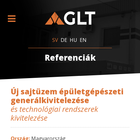
SV
DE
HU
EN
Referenciák
Új sajtüzem épületgépészeti
generálkivitelezése
és technológiai rendszerek
kivitelezése
Ország:
Magyarország