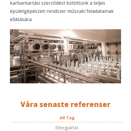
karbantartási szerződést kötöttünk a teljes
épületgépészeti rendszer műszaki feladatainak
ellátására.
Våra senaste referenser
All Tag
Előregyártás