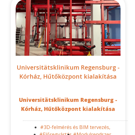
Universitätsklinikum Regensburg -
Kórház, Hűtőközpont kialakítása
Universitätsklinikum Regensburg -
Kórház, Hűtőközpont kialakítása
#3D-felmérés és BIM tervezés,
#Előregyártás,
#Modulrendszer