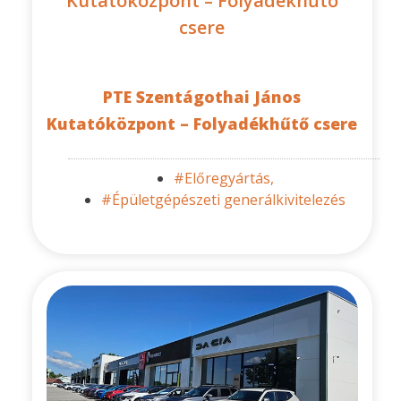
Kutatóközpont – Folyadékhűtő
csere
PTE Szentágothai János
Kutatóközpont – Folyadékhűtő csere
#Előregyártás,
#Épületgépészeti generálkivitelezés