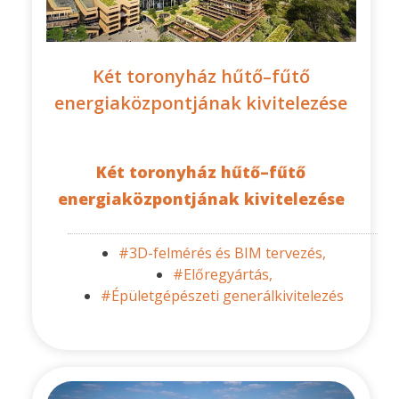
Két toronyház hűtő–fűtő
energiaközpontjának kivitelezése
Két toronyház hűtő–fűtő
energiaközpontjának kivitelezése
#3D-felmérés és BIM tervezés,
#Előregyártás,
#Épületgépészeti generálkivitelezés