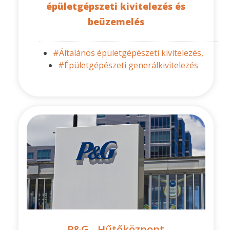
épületgépszeti kivitelezés és
beüzemelés
#Általános épületgépészeti kivitelezés,
#Épületgépészeti generálkivitelezés
P&G - Hűtőközpont