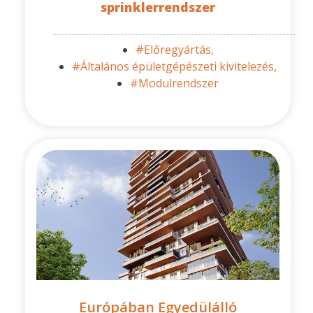
sprinklerrendszer
#Előregyártás,
#Általános épületgépészeti kivitelezés,
#Modulrendszer
Európában Egyedülálló