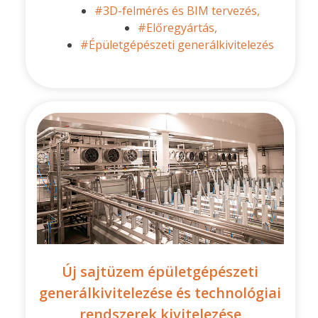
#3D-felmérés és BIM tervezés,
#Előregyártás,
#Épületgépészeti generálkivitelezés
Új sajtüzem épületgépészeti
generálkivitelezése és technológiai
rendszerek kivitelezése