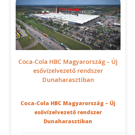
Coca-Cola HBC Magyarország – Új
esővízelvezető rendszer
Dunaharasztiban
Coca-Cola HBC Magyarország – Új
esővízelvezető rendszer
Dunaharasztiban