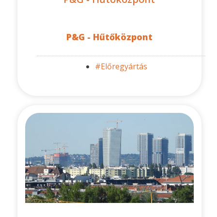
P&G - Hűtőközpont
#Előregyártás