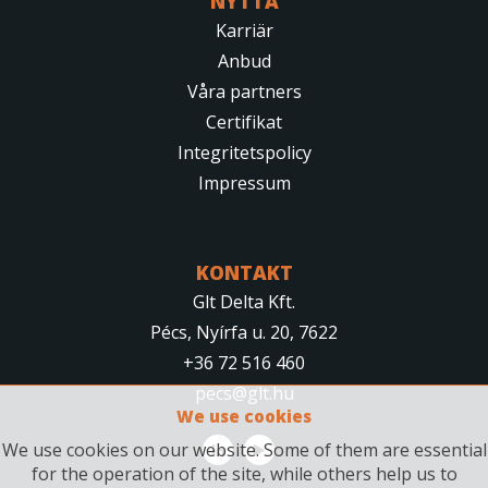
NYTTA
Karriär
Anbud
Våra partners
Certifikat
Integritetspolicy
Impressum
KONTAKT
Glt Delta Kft.
Pécs, Nyírfa u. 20, 7622
+36 72 516 460
pecs@glt.hu
We use cookies
We use cookies on our website. Some of them are essential
for the operation of the site, while others help us to