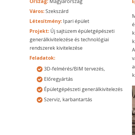
Ország:
Magyarország
É
Város:
Szekszárd
M
Létesítmény:
Ipari épület
é
Projekt:
Új sajtüzem épületgépészeti
k
generálkivitelezése és technológiai
k
rendszerek kivitelezése
A
Feladatok:
v
a
3D-felmérés/BIM tervezés,
k
Előregyártás
Épületgépészeti generálkivitelezés
Szerviz, karbantartás