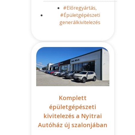
#Előregyártás,
#Épületgépészeti
generálkivitelezés
Komplett
épületgépészeti
kivitelezés a Nyitrai
Autóház új szalonjában