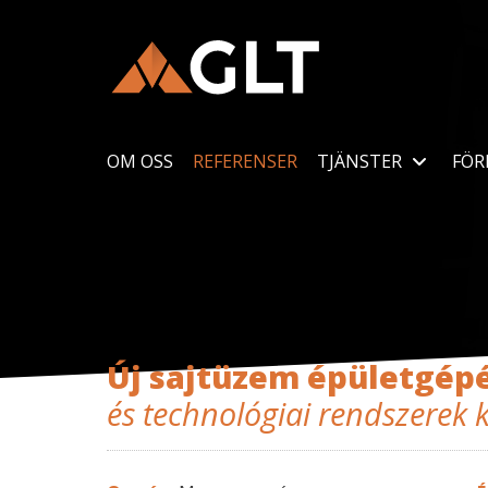
OM OSS
REFERENSER
TJÄNSTER
FÖR
Új sajtüzem épületgépé
és technológiai rendszerek k