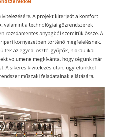
rendszerekkel
vitelezésére. A projekt kiterjedt a komfort
k, valamint a technológiai gőzrendszerek
ében rozsdamentes anyagból szereltük össze. A
zeripari környezetben történő megfelelésnek.
ltek az egyedi osztó-gyűjtők, hidraulikai
projekt volumene megkívánta, hogy cégünk már
t. A sikeres kivitelezés után, ügyfelünkkel
rendszer műszaki feladatainak ellátására.