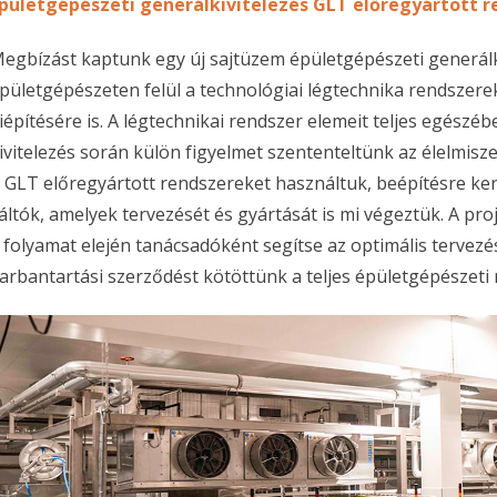
pületgépészeti generálkivitelezés GLT előregyártott 
egbízást kaptunk egy új sajtüzem épületgépészeti generálki
pületgépészeten felül a technológiai légtechnika rendszere
iépítésére is. A légtechnikai rendszer elemeit teljes egész
ivitelezés során külön figyelmet szententeltünk az élelmis
 GLT előregyártott rendszereket használtuk, beépítésre kerü
áltók, amelyek tervezését és gyártását is mi végeztük. A 
 folyamat elején tanácsadóként segítse az optimális tervezés
arbantartási szerződést kötöttünk a teljes épületgépészeti 