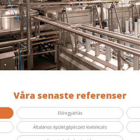
Våra senaste referenser
Előregyártás
Általános épületgépészeti kivitelezés