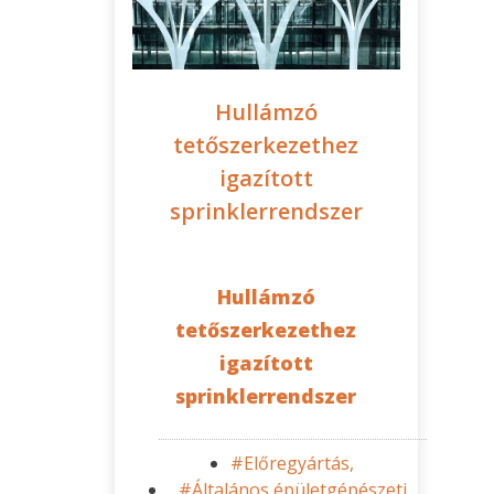
Hullámzó
tetőszerkezethez
igazított
sprinklerrendszer
Hullámzó
tetőszerkezethez
igazított
sprinklerrendszer
#Előregyártás,
#Általános épületgépészeti