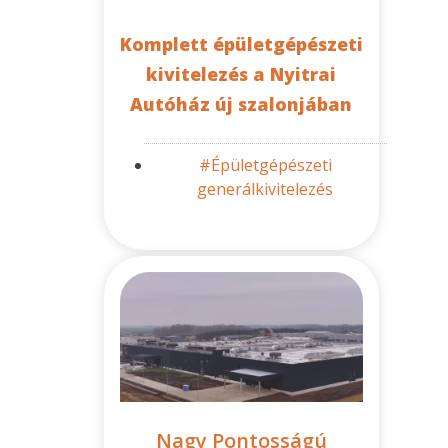
Komplett épületgépészeti
kivitelezés a Nyitrai
Autóház új szalonjában
#Épületgépészeti
generálkivitelezés
Nagy Pontosságú