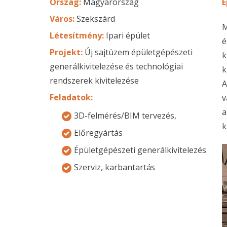
Ország:
Magyarország
É
Város:
Szekszárd
M
Létesítmény:
Ipari épület
é
Projekt:
Új sajtüzem épületgépészeti
k
generálkivitelezése és technológiai
k
rendszerek kivitelezése
A
Feladatok:
v
a
3D-felmérés/BIM tervezés,
k
Előregyártás
Épületgépészeti generálkivitelezés
Szerviz, karbantartás