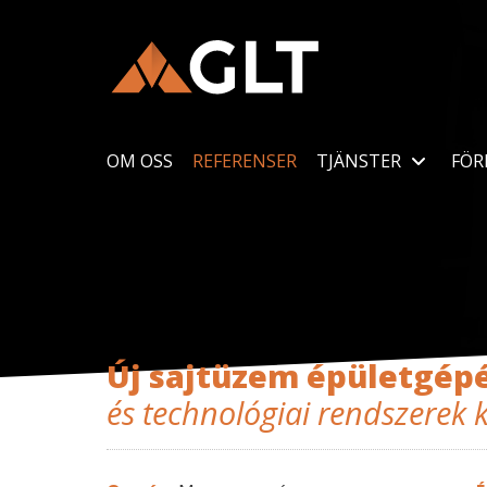
OM OSS
REFERENSER
TJÄNSTER
FÖR
Új sajtüzem épületgépé
és technológiai rendszerek k