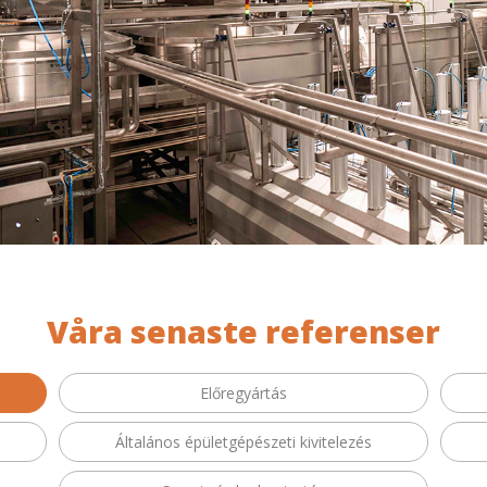
Våra senaste referenser
Előregyártás
Általános épületgépészeti kivitelezés