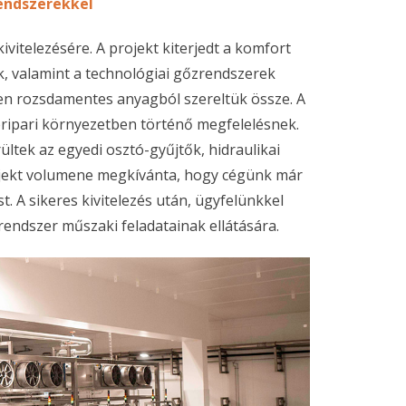
rendszerekkel
vitelezésére. A projekt kiterjedt a komfort
k, valamint a technológiai gőzrendszerek
ében rozsdamentes anyagból szereltük össze. A
zeripari környezetben történő megfelelésnek.
ltek az egyedi osztó-gyűjtők, hidraulikai
projekt volumene megkívánta, hogy cégünk már
t. A sikeres kivitelezés után, ügyfelünkkel
rendszer műszaki feladatainak ellátására.