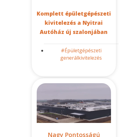
Komplett épületgépészeti
kivitelezés a Nyitrai
Autóház új szalonjában
#Épületgépészeti
generálkivitelezés
Nagy Pontosságú