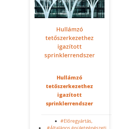
Hullámzó
tetőszerkezethez
igazított
sprinklerrendszer
Hullámzó
tetőszerkezethez
igazított
sprinklerrendszer
#Előregyártás,
#Általános épületgépészeti