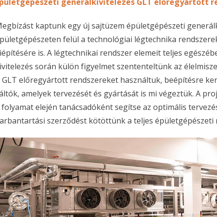
pületgépészeti generálkivitelezés GLT előregyártott 
egbízást kaptunk egy új sajtüzem épületgépészeti generálki
pületgépészeten felül a technológiai légtechnika rendszere
iépítésére is. A légtechnikai rendszer elemeit teljes egész
ivitelezés során külön figyelmet szententeltünk az élelmis
 GLT előregyártott rendszereket használtuk, beépítésre kerü
áltók, amelyek tervezését és gyártását is mi végeztük. A 
 folyamat elején tanácsadóként segítse az optimális tervezés
arbantartási szerződést kötöttünk a teljes épületgépészeti 