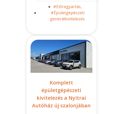
#Előregyártás,
#Épületgépészeti
generálkivitelezés
Komplett
épületgépészeti
kivitelezés a Nyitrai
Autóház új szalonjában