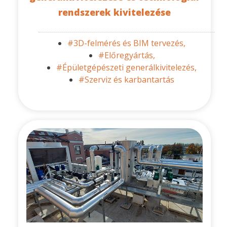
rendszerek kivitelezése
#3D-felmérés és BIM tervezés,
#Előregyártás,
#Épületgépészeti generálkivitelezés,
#Szerviz és karbantartás