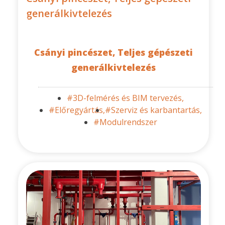
generálkivtelezés
Csányi pincészet, Teljes gépészeti
generálkivtelezés
#3D-felmérés és BIM tervezés,
#Előregyártás,
#Szerviz és karbantartás,
#Modulrendszer