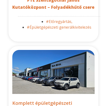
PTE Szentágothai János
Kutatóközpont – Folyadékhűtő csere
#Előregyártás,
#Épületgépészeti generálkivitelezés
Komplett épületgépészeti