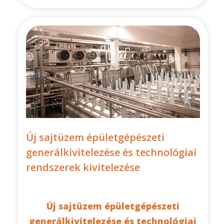
Új sajtüzem épületgépészeti
generálkivitelezése és technológiai
rendszerek kivitelezése
Új sajtüzem épületgépészeti
generálkivitelezése és technológiai