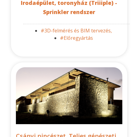
Irodaépület, toronyház (Triiiple) -
Sprinkler rendszer
#3D-felmérés és BIM tervezés,
#Előregyártás
Csányi pincészet, Teljes gépészeti