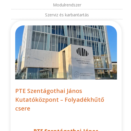
Modulrendszer
Szerviz és karbantartás
PTE Szentágothai János
Kutatóközpont – Folyadékhűtő
csere