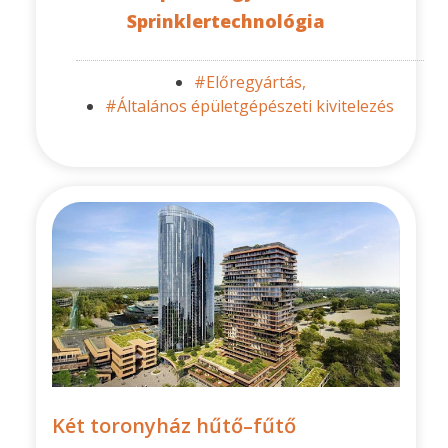
Sprinklertechnológia
#Előregyártás,
#Általános épületgépészeti kivitelezés
Két toronyház hűtő–fűtő