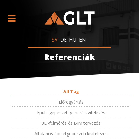
SV
DE
HU
EN
Referenciák
All Tag
Előregyártás
Épületgépészeti generálkivitelezés
3D-felmérés és BIM tervezés
Általános épületgépészeti kivitelezés