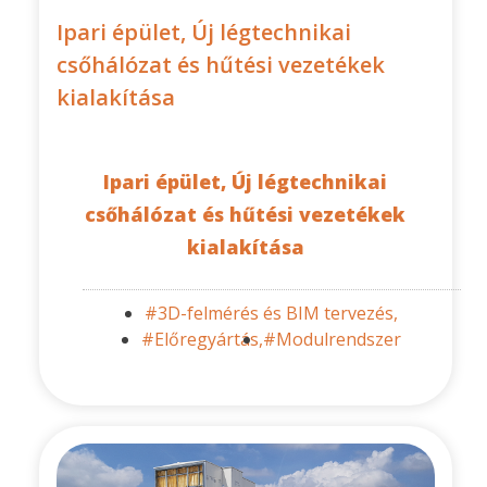
Ipari épület, Új légtechnikai
csőhálózat és hűtési vezetékek
kialakítása
Ipari épület, Új légtechnikai
csőhálózat és hűtési vezetékek
kialakítása
#3D-felmérés és BIM tervezés,
#Előregyártás,
#Modulrendszer