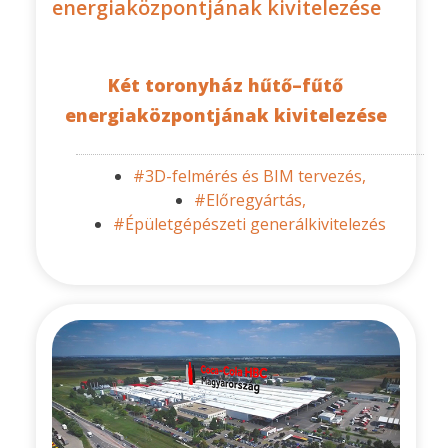
energiaközpontjának kivitelezése
Két toronyház hűtő–fűtő
energiaközpontjának kivitelezése
#3D-felmérés és BIM tervezés,
#Előregyártás,
#Épületgépészeti generálkivitelezés