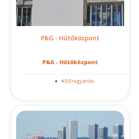
P&G - Hűtőközpont
P&G - Hűtőközpont
#Előregyártás