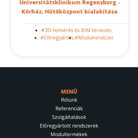
Universitätsklinikum Regensburg -
Kórház, Hűtőközpont kialakítása
#3D-felmérés és BIM tervezés,
#Előregyártás,
#Modulrendszer
MENÜ
Rólunk
Referenciák
Szolgáltatások
Előregyártott rendszerek
Modultermékek