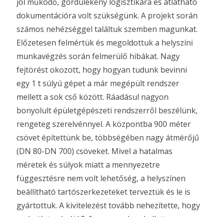
jól működő, gördülékeny logisztikára és átlátható
dokumentációra volt szükségünk. A projekt során
számos nehézséggel találtuk szemben magunkat.
Előzetesen felmértük és megoldottuk a helyszíni
munkavégzés során felmerülő hibákat. Nagy
fejtörést okozott, hogy hogyan tudunk bevinni
egy 1 t súlyú gépet a már megépült rendszer
mellett a sok cső között. Ráadásul nagyon
bonyolult épületgépészeti rendszerről beszélünk,
rengeteg szerelvénnyel. A központba 900 méter
csövet építettünk be, többségében nagy átmérőjű
(DN 80-DN 700) csöveket. Mivel a hatalmas
méretek és súlyok miatt a mennyezetre
függesztésre nem volt lehetőség, a helyszínen
beállítható tartószerkezeteket terveztük és le is
gyártottuk. A kivitelezést tovább nehezítette, hogy