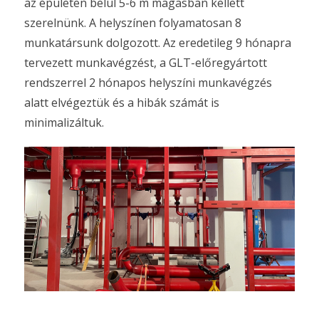
az épületen belül 5-6 m magasban kellett
szerelnünk. A helyszínen folyamatosan 8
munkatársunk dolgozott. Az eredetileg 9 hónapra
tervezett munkavégzést, a GLT-előregyártott
rendszerrel 2 hónapos helyszíni munkavégzés
alatt elvégeztük és a hibák számát is
minimalizáltuk.