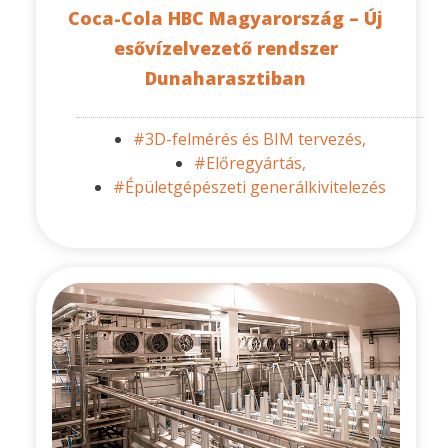
Coca-Cola HBC Magyarország – Új
esővízelvezető rendszer
Dunaharasztiban
#3D-felmérés és BIM tervezés,
#Előregyártás,
#Épületgépészeti generálkivitelezés