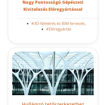
Nagy Pontosságú Gépészeti
Kivitelezés Előregyártással
#3D-felmérés és BIM tervezés,
#Előregyártás
Hullámzó tetőszerkezethez