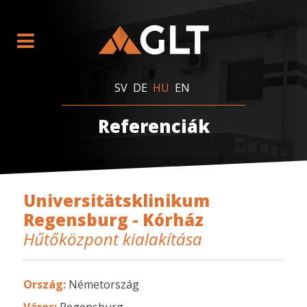
SV
DE
HU
EN
Referenciák
Universitätsklinikum
Regensburg - Kórház
Hűtőközpont kialakítása
Ország:
Németország
Város:
Regensburg