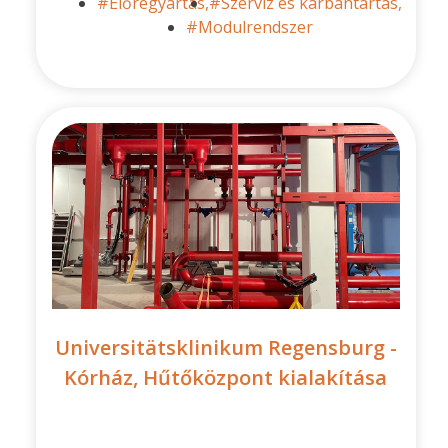
#Előregyártás,
#Szerviz és karbantartás,
#Modulrendszer
Universitätsklinikum Regensburg -
Kórház, Hűtőközpont kialakítása