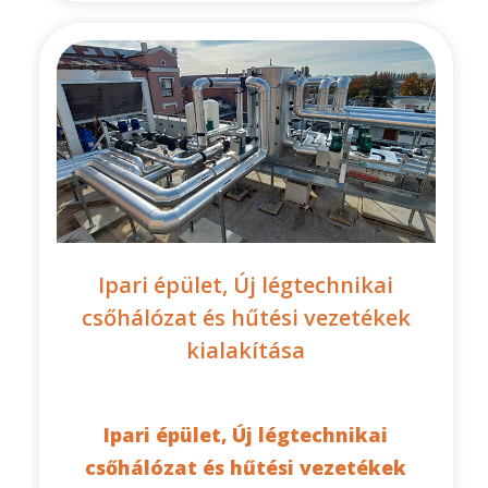
Ipari épület, Új légtechnikai
csőhálózat és hűtési vezetékek
kialakítása
Ipari épület, Új légtechnikai
csőhálózat és hűtési vezetékek