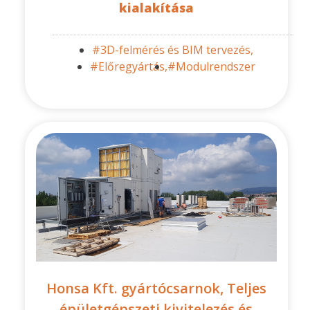
kialakítása
#3D-felmérés és BIM tervezés,
#Előregyártás,
#Modulrendszer
Honsa Kft. gyártócsarnok, Teljes
épületgépszeti kivitelezés és