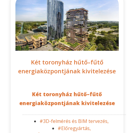
Két toronyház hűtő–fűtő
energiaközpontjának kivitelezése
Két toronyház hűtő–fűtő
energiaközpontjának kivitelezése
#3D-felmérés és BIM tervezés,
#Előregyártás,