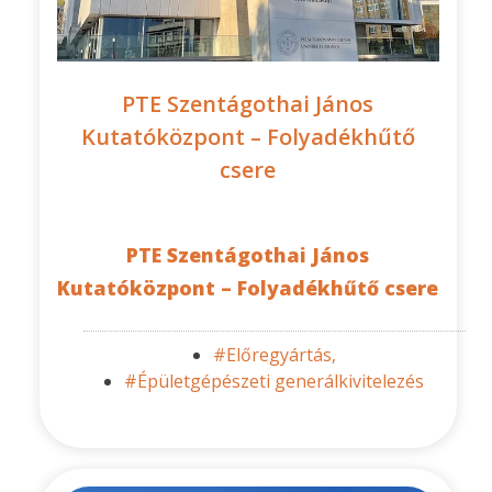
PTE Szentágothai János
Kutatóközpont – Folyadékhűtő
csere
PTE Szentágothai János
Kutatóközpont – Folyadékhűtő csere
#Előregyártás,
#Épületgépészeti generálkivitelezés