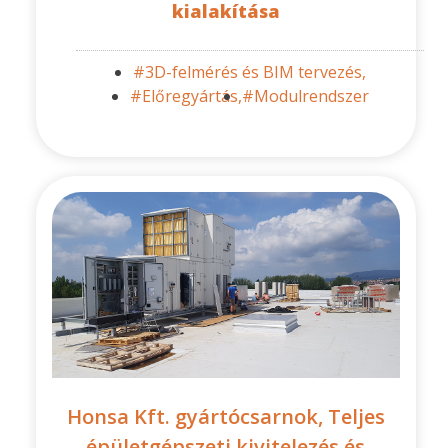
kialakítása
#3D-felmérés és BIM tervezés,
#Előregyártás,
#Modulrendszer
Honsa Kft. gyártócsarnok, Teljes
épületgépszeti kivitelezés és