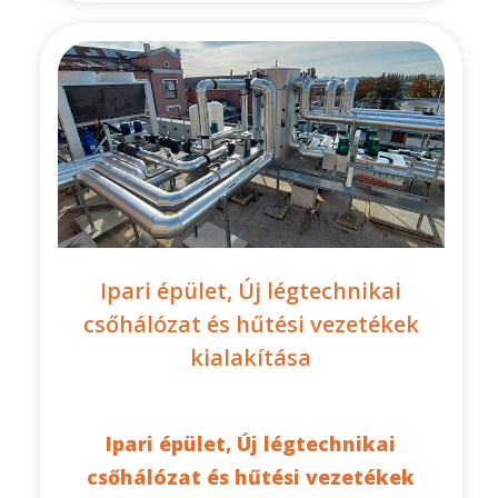
Ipari épület, Új légtechnikai
csőhálózat és hűtési vezetékek
kialakítása
Ipari épület, Új légtechnikai
csőhálózat és hűtési vezetékek