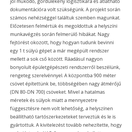
jól működő, gördülékeny logisztikára és átlátható
dokumentációra volt szükségünk. A projekt során
számos nehézséggel találtuk szemben magunkat.
Előzetesen felmértük és megoldottuk a helyszíni
munkavégzés során felmerülő hibákat. Nagy
fejtörést okozott, hogy hogyan tudunk bevinni
egy 1 t súlyú gépet a már megépült rendszer
mellett a sok cső között. Ráadásul nagyon
bonyolult épületgépészeti rendszerről beszélünk,
rengeteg szerelvénnyel. A központba 900 méter
csövet építettünk be, többségében nagy átmérőjű
(DN 80-DN 700) csöveket. Mivel a hatalmas
méretek és súlyok miatt a mennyezetre
függesztésre nem volt lehetőség, a helyszínen
beállítható tartószerkezeteket terveztük és le is
gyártottuk. A kivitelezést tovább nehezítette, hogy