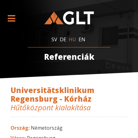
SV
DE
HU
EN
Referenciák
Universitätsklinikum
Regensburg - Kórház
Hűtőközpont kialakítása
Ország:
Németország
Város:
Regensburg