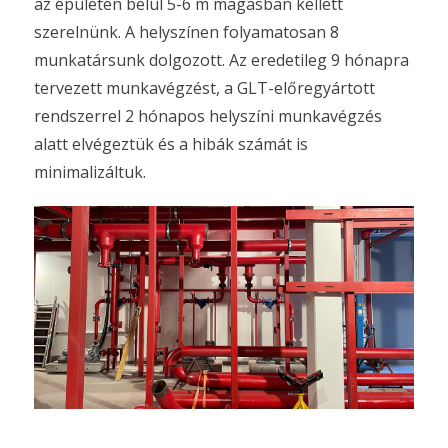
az épületen belül 5-6 m magasban kellett
szerelnünk. A helyszínen folyamatosan 8
munkatársunk dolgozott. Az eredetileg 9 hónapra
tervezett munkavégzést, a GLT-előregyártott
rendszerrel 2 hónapos helyszíni munkavégzés
alatt elvégeztük és a hibák számát is
minimalizáltuk.