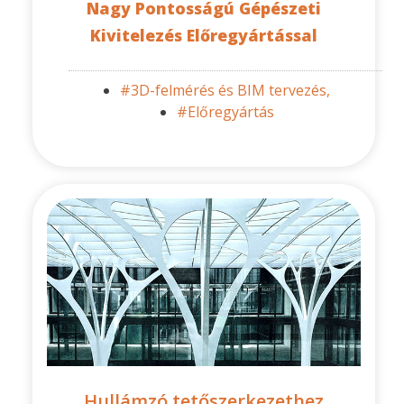
Nagy Pontosságú Gépészeti
Kivitelezés Előregyártással
#3D-felmérés és BIM tervezés,
#Előregyártás
Hullámzó tetőszerkezethez