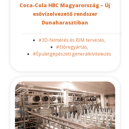
Coca-Cola HBC Magyarország – Új
esővízelvezető rendszer
Dunaharasztiban
#3D-felmérés és BIM tervezés,
#Előregyártás,
#Épületgépészeti generálkivitelezés