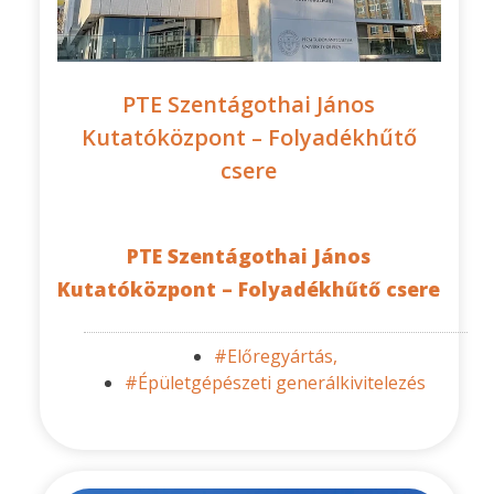
PTE Szentágothai János
Kutatóközpont – Folyadékhűtő
csere
PTE Szentágothai János
Kutatóközpont – Folyadékhűtő csere
#Előregyártás,
#Épületgépészeti generálkivitelezés