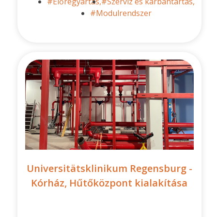
#Előregyártás,
#Szerviz és karbantartás,
#Modulrendszer
Universitätsklinikum Regensburg -
Kórház, Hűtőközpont kialakítása