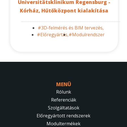
Universitätsklinikum Regensburg -
Kórház, Hűtőközpont kialakítása
#3D-felmérés és BIM tervezés,
#Előregyártás,
#Modulrendszer
MENÜ
Rólunk
Referenciák
Szolgáltatások
Előregyártott rendszerek
Modultermékek