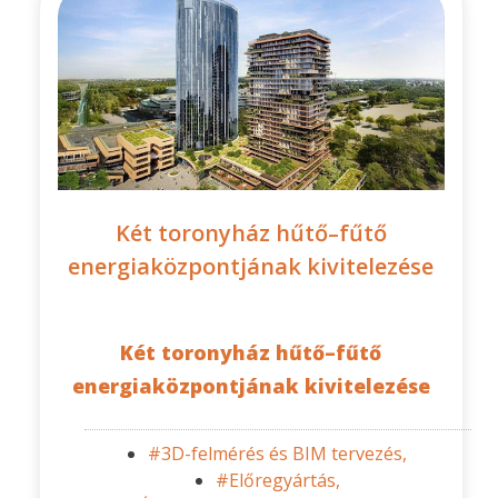
Két toronyház hűtő–fűtő
energiaközpontjának kivitelezése
Két toronyház hűtő–fűtő
energiaközpontjának kivitelezése
#3D-felmérés és BIM tervezés,
#Előregyártás,