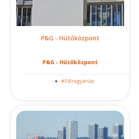
P&G - Hűtőközpont
P&G - Hűtőközpont
#Előregyártás