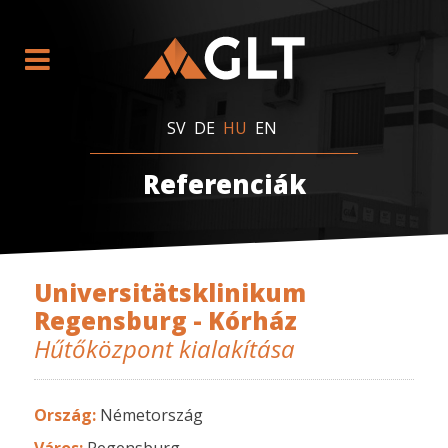
SV
DE
HU
EN
Referenciák
Universitätsklinikum
Regensburg - Kórház
Hűtőközpont kialakítása
Ország:
Németország
Város:
Regensburg