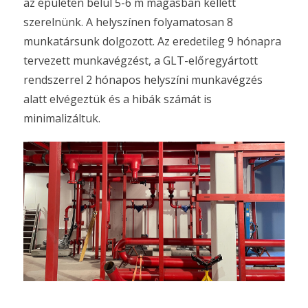
az épületen belül 5-6 m magasban kellett
szerelnünk. A helyszínen folyamatosan 8
munkatársunk dolgozott. Az eredetileg 9 hónapra
tervezett munkavégzést, a GLT-előregyártott
rendszerrel 2 hónapos helyszíni munkavégzés
alatt elvégeztük és a hibák számát is
minimalizáltuk.