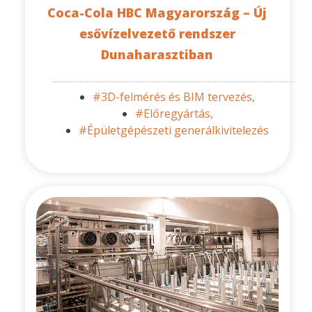
Coca-Cola HBC Magyarország – Új
esővízelvezető rendszer
Dunaharasztiban
#3D-felmérés és BIM tervezés,
#Előregyártás,
#Épületgépészeti generálkivitelezés