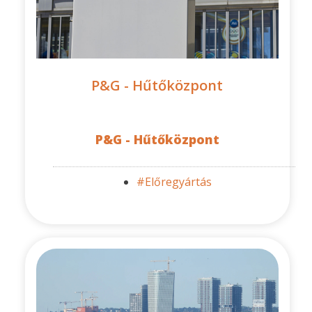
P&G - Hűtőközpont
P&G - Hűtőközpont
#Előregyártás