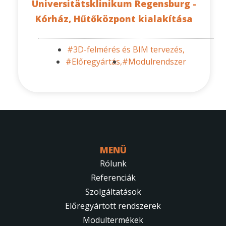
Universitätsklinikum Regensburg -
Kórház, Hűtőközpont kialakítása
#3D-felmérés és BIM tervezés,
#Előregyártás,
#Modulrendszer
MENÜ
Rólunk
Referenciák
Szolgáltatások
Előregyártott rendszerek
Modultermékek