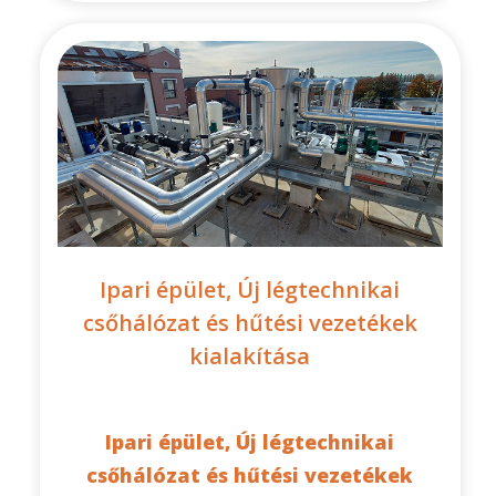
Ipari épület, Új légtechnikai
csőhálózat és hűtési vezetékek
kialakítása
Ipari épület, Új légtechnikai
csőhálózat és hűtési vezetékek