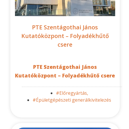
PTE Szentágothai János
Kutatóközpont – Folyadékhűtő
csere
PTE Szentágothai János
Kutatóközpont – Folyadékhűtő csere
#Előregyártás,
#Épületgépészeti generálkivitelezés