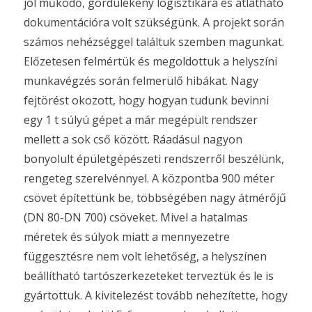
jól működő, gördülékeny logisztikára és átlátható
dokumentációra volt szükségünk. A projekt során
számos nehézséggel találtuk szemben magunkat.
Előzetesen felmértük és megoldottuk a helyszíni
munkavégzés során felmerülő hibákat. Nagy
fejtörést okozott, hogy hogyan tudunk bevinni
egy 1 t súlyú gépet a már megépült rendszer
mellett a sok cső között. Ráadásul nagyon
bonyolult épületgépészeti rendszerről beszélünk,
rengeteg szerelvénnyel. A központba 900 méter
csövet építettünk be, többségében nagy átmérőjű
(DN 80-DN 700) csöveket. Mivel a hatalmas
méretek és súlyok miatt a mennyezetre
függesztésre nem volt lehetőség, a helyszínen
beállítható tartószerkezeteket terveztük és le is
gyártottuk. A kivitelezést tovább nehezítette, hogy