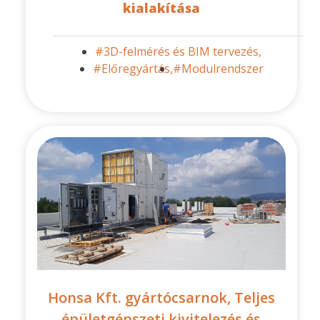
kialakítása
#3D-felmérés és BIM tervezés,
#Előregyártás,
#Modulrendszer
Honsa Kft. gyártócsarnok, Teljes
épületgépszeti kivitelezés és