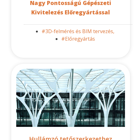
Nagy Pontosságú Gépészeti
Kivitelezés Előregyártással
#3D-felmérés és BIM tervezés,
#Előregyártás
Hullámzó tetőszerkezethez