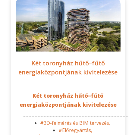
Két toronyház hűtő–fűtő
energiaközpontjának kivitelezése
Két toronyház hűtő–fűtő
energiaközpontjának kivitelezése
#3D-felmérés és BIM tervezés,
#Előregyártás,