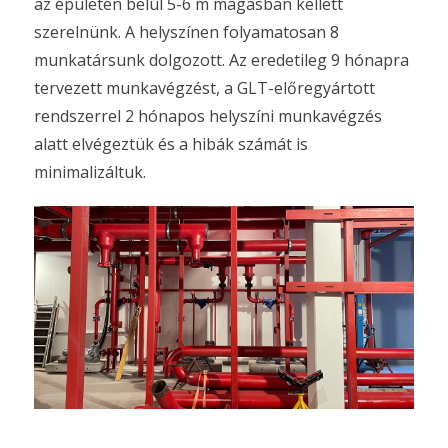
az épületen belül 5-6 m magasban kellett
szerelnünk. A helyszínen folyamatosan 8
munkatársunk dolgozott. Az eredetileg 9 hónapra
tervezett munkavégzést, a GLT-előregyártott
rendszerrel 2 hónapos helyszíni munkavégzés
alatt elvégeztük és a hibák számát is
minimalizáltuk.