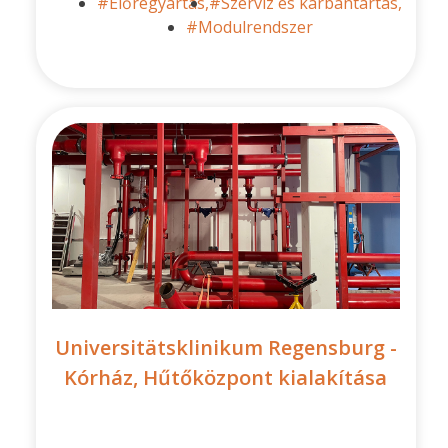
#Előregyártás,
#Szerviz és karbantartás,
#Modulrendszer
Universitätsklinikum Regensburg -
Kórház, Hűtőközpont kialakítása