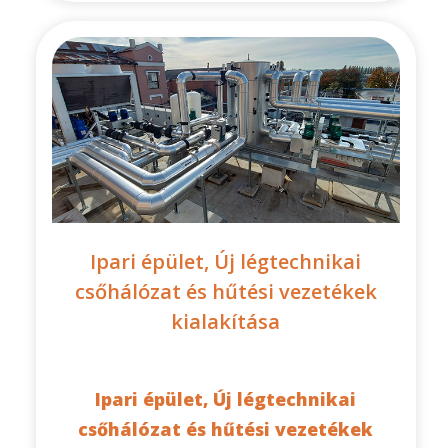
Ipari épület, Új légtechnikai
csőhálózat és hűtési vezetékek
kialakítása
Ipari épület, Új légtechnikai
csőhálózat és hűtési vezetékek