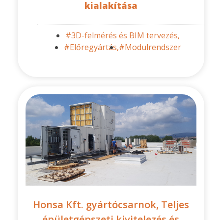
kialakítása
#3D-felmérés és BIM tervezés,
#Előregyártás,
#Modulrendszer
Honsa Kft. gyártócsarnok, Teljes
épületgépszeti kivitelezés és