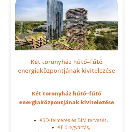
Két toronyház hűtő–fűtő
energiaközpontjának kivitelezése
Két toronyház hűtő–fűtő
energiaközpontjának kivitelezése
#3D-felmérés és BIM tervezés,
#Előregyártás,