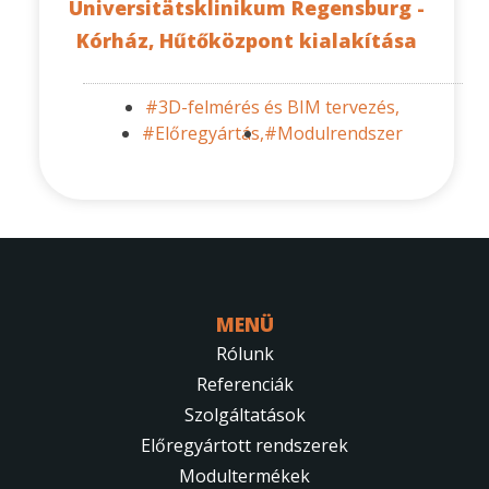
Universitätsklinikum Regensburg -
Kórház, Hűtőközpont kialakítása
#3D-felmérés és BIM tervezés,
#Előregyártás,
#Modulrendszer
MENÜ
Rólunk
Referenciák
Szolgáltatások
Előregyártott rendszerek
Modultermékek