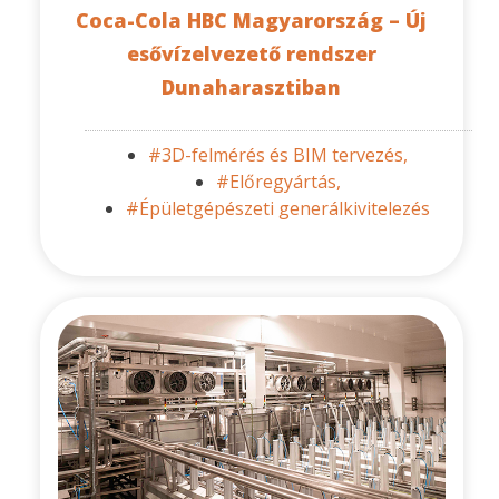
Coca-Cola HBC Magyarország – Új
esővízelvezető rendszer
Dunaharasztiban
#3D-felmérés és BIM tervezés,
#Előregyártás,
#Épületgépészeti generálkivitelezés