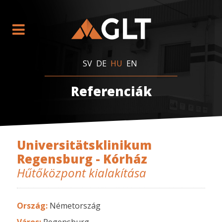
SV
DE
HU
EN
Referenciák
Universitätsklinikum
Regensburg - Kórház
Hűtőközpont kialakítása
Ország:
Németország
Város:
Regensburg