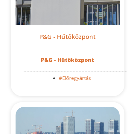
P&G - Hűtőközpont
P&G - Hűtőközpont
#Előregyártás