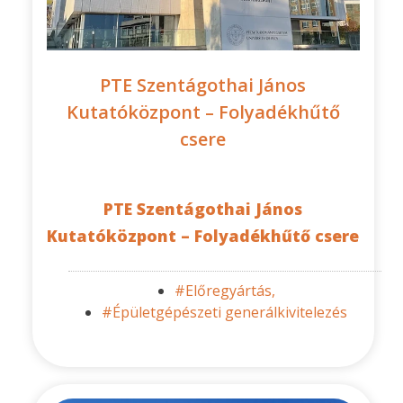
PTE Szentágothai János
Kutatóközpont – Folyadékhűtő
csere
PTE Szentágothai János
Kutatóközpont – Folyadékhűtő csere
#Előregyártás,
#Épületgépészeti generálkivitelezés