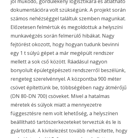
jól működő, gördülékeny logisztikára és átlátható
dokumentációra volt szükségünk. A projekt során
számos nehézséggel találtuk szemben magunkat.
Előzetesen felmértük és megoldottuk a helyszíni
munkavégzés során felmerülő hibákat. Nagy
fejtörést okozott, hogy hogyan tudunk bevinni
egy 1 t súlyú gépet a már megépült rendszer
mellett a sok cső között. Ráadásul nagyon
bonyolult épületgépészeti rendszerről beszélünk,
rengeteg szerelvénnyel. A központba 900 méter
csövet építettünk be, többségében nagy átmérőjű
(DN 80-DN 700) csöveket. Mivel a hatalmas
méretek és súlyok miatt a mennyezetre
függesztésre nem volt lehetőség, a helyszínen
beállítható tartószerkezeteket terveztük és le is
gyártottuk. A kivitelezést tovább nehezítette, hogy