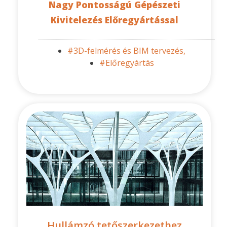
Nagy Pontosságú Gépészeti
Kivitelezés Előregyártással
#3D-felmérés és BIM tervezés,
#Előregyártás
Hullámzó tetőszerkezethez