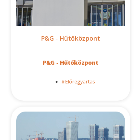
P&G - Hűtőközpont
P&G - Hűtőközpont
#Előregyártás