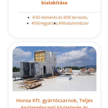
kialakítása
#3D-felmérés és BIM tervezés,
#Előregyártás,
#Modulrendszer
Honsa Kft. gyártócsarnok, Teljes
épületgépszeti kivitelezés és