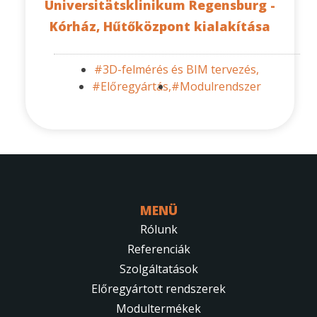
Universitätsklinikum Regensburg -
Kórház, Hűtőközpont kialakítása
#3D-felmérés és BIM tervezés,
#Előregyártás,
#Modulrendszer
MENÜ
Rólunk
Referenciák
Szolgáltatások
Előregyártott rendszerek
Modultermékek