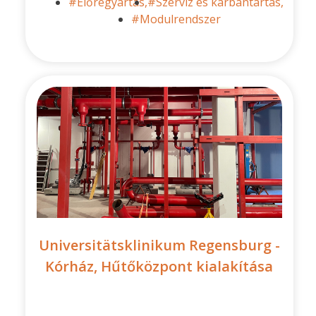
#Előregyártás,
#Szerviz és karbantartás,
#Modulrendszer
Universitätsklinikum Regensburg -
Kórház, Hűtőközpont kialakítása