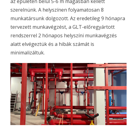
az épületen belül 5-6 m magasban kellett
szerelnünk. A helyszínen folyamatosan 8
munkatársunk dolgozott. Az eredetileg 9 hónapra
tervezett munkavégzést, a GLT-előregyártott
rendszerrel 2 hónapos helyszíni munkavégzés
alatt elvégeztük és a hibák számát is
minimalizáltuk.