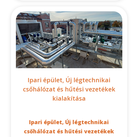
Ipari épület, Új légtechnikai
csőhálózat és hűtési vezetékek
kialakítása
Ipari épület, Új légtechnikai
csőhálózat és hűtési vezetékek