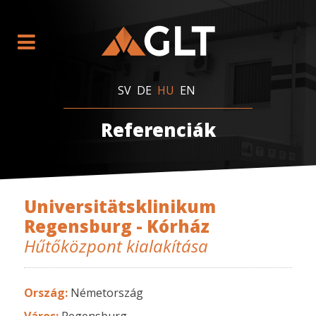
SV
DE
HU
EN
Referenciák
Universitätsklinikum
Regensburg - Kórház
Hűtőközpont kialakítása
Ország:
Németország
Város:
Regensburg