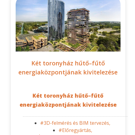
Két toronyház hűtő–fűtő
energiaközpontjának kivitelezése
Két toronyház hűtő–fűtő
energiaközpontjának kivitelezése
#3D-felmérés és BIM tervezés,
#Előregyártás,