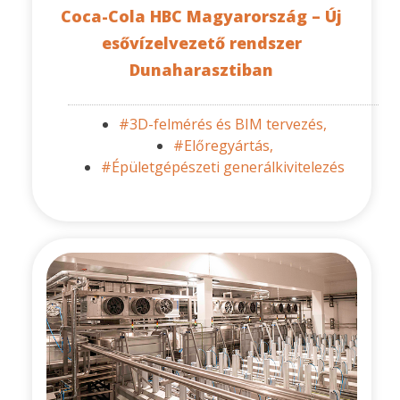
Coca-Cola HBC Magyarország – Új
esővízelvezető rendszer
Dunaharasztiban
#3D-felmérés és BIM tervezés,
#Előregyártás,
#Épületgépészeti generálkivitelezés