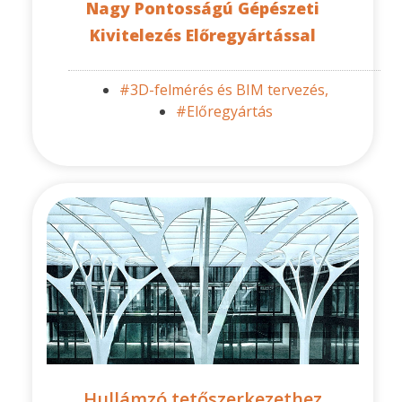
Nagy Pontosságú Gépészeti
Kivitelezés Előregyártással
#3D-felmérés és BIM tervezés,
#Előregyártás
Hullámzó tetőszerkezethez