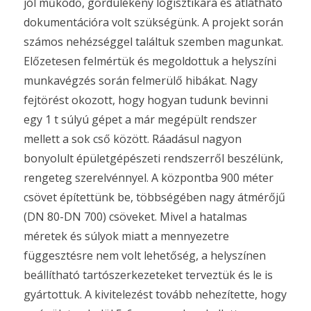
jól működő, gördülékeny logisztikára és átlátható
dokumentációra volt szükségünk. A projekt során
számos nehézséggel találtuk szemben magunkat.
Előzetesen felmértük és megoldottuk a helyszíni
munkavégzés során felmerülő hibákat. Nagy
fejtörést okozott, hogy hogyan tudunk bevinni
egy 1 t súlyú gépet a már megépült rendszer
mellett a sok cső között. Ráadásul nagyon
bonyolult épületgépészeti rendszerről beszélünk,
rengeteg szerelvénnyel. A központba 900 méter
csövet építettünk be, többségében nagy átmérőjű
(DN 80-DN 700) csöveket. Mivel a hatalmas
méretek és súlyok miatt a mennyezetre
függesztésre nem volt lehetőség, a helyszínen
beállítható tartószerkezeteket terveztük és le is
gyártottuk. A kivitelezést tovább nehezítette, hogy