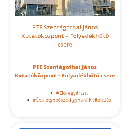
PTE Szentágothai János
Kutatóközpont – Folyadékhűtő
csere
PTE Szentágothai János
Kutatóközpont – Folyadékhűtő csere
#Előregyártás,
#Épületgépészeti generálkivitelezés