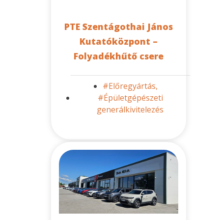
PTE Szentágothai János
Kutatóközpont –
Folyadékhűtő csere
#Előregyártás,
#Épületgépészeti
generálkivitelezés