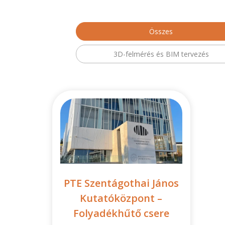
Összes
3D-felmérés és BIM tervezés
PTE Szentágothai János
Kutatóközpont –
Folyadékhűtő csere