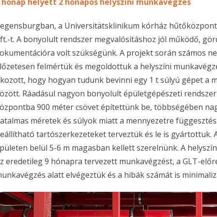
 hónap helyett 2 hónapos helyszíni munkavégzés
egensburgban, a Universitätsklinikum kórház hűtőközpontj
ft.-t. A bonyolult rendszer megvalósításhoz jól működő, gör
okumentációra volt szükségünk. A projekt során számos n
lőzetesen felmértük és megoldottuk a helyszíni munkavégzé
kozott, hogy hogyan tudunk bevinni egy 1 t súlyú gépet a m
özött. Ráadásul nagyon bonyolult épületgépészeti rendszer
özpontba 900 méter csövet építettünk be, többségében nag
atalmas méretek és súlyok miatt a mennyezetre függesztésr
eállítható tartószerkezeteket terveztük és le is gyártottuk. 
pületen belül 5-6 m magasban kellett szerelnünk. A helysz
z eredetileg 9 hónapra tervezett munkavégzést, a GLT-előr
unkavégzés alatt elvégeztük és a hibák számát is minimaliz