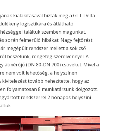
ának kialakításával bízták meg a GLT Delta
dülékeny logisztikára és átlátható
ehézséggel találtuk szemben magunkat.
s során felmerülő hibákat. Nagy fejtörést
ár megépült rendszer mellett a sok cső
ről beszélünk, rengeteg szerelvénnyel. A
y átmérőjű (DN 80-DN 700) csöveket. Mivel a
e nem volt lehetőség, a helyszínen
A kivitelezést tovább nehezítette, hogy az
ínen folyamatosan 8 munkatársunk dolgozott.
egyártott rendszerrel 2 hónapos helyszíni
áltuk.