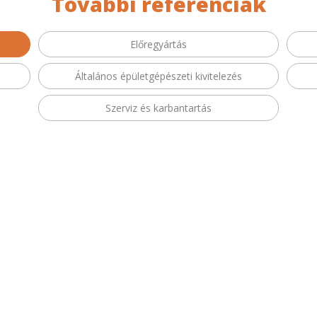
További referenciák
Előregyártás
Általános épületgépészeti kivitelezés
Szerviz és karbantartás