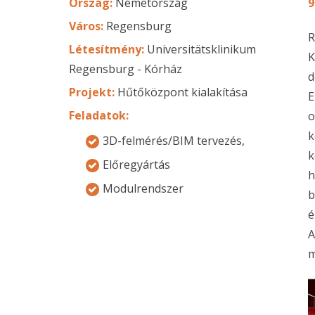
Ország:
Németország
9
Város:
Regensburg
R
Létesítmény:
Universitätsklinikum
K
Regensburg - Kórház
d
Projekt:
Hűtőközpont kialakítása
E
Feladatok:
o
k
3D-felmérés/BIM tervezés,
k
Előregyártás
h
Modulrendszer
b
é
A
m