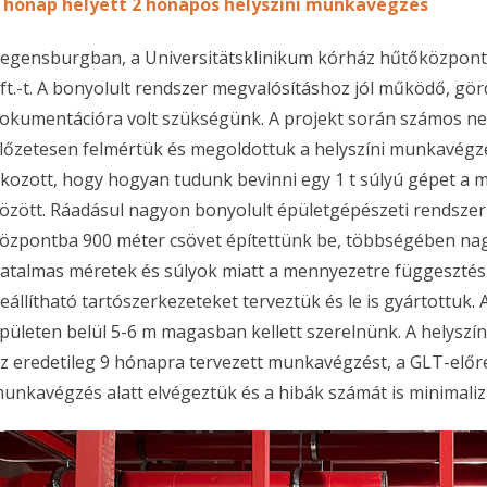
 hónap helyett 2 hónapos helyszíni munkavégzés
egensburgban, a Universitätsklinikum kórház hűtőközpontj
ft.-t. A bonyolult rendszer megvalósításhoz jól működő, gör
okumentációra volt szükségünk. A projekt során számos n
lőzetesen felmértük és megoldottuk a helyszíni munkavégzé
kozott, hogy hogyan tudunk bevinni egy 1 t súlyú gépet a m
özött. Ráadásul nagyon bonyolult épületgépészeti rendszer
özpontba 900 méter csövet építettünk be, többségében nag
atalmas méretek és súlyok miatt a mennyezetre függesztésr
eállítható tartószerkezeteket terveztük és le is gyártottuk. 
pületen belül 5-6 m magasban kellett szerelnünk. A helysz
z eredetileg 9 hónapra tervezett munkavégzést, a GLT-előr
unkavégzés alatt elvégeztük és a hibák számát is minimaliz