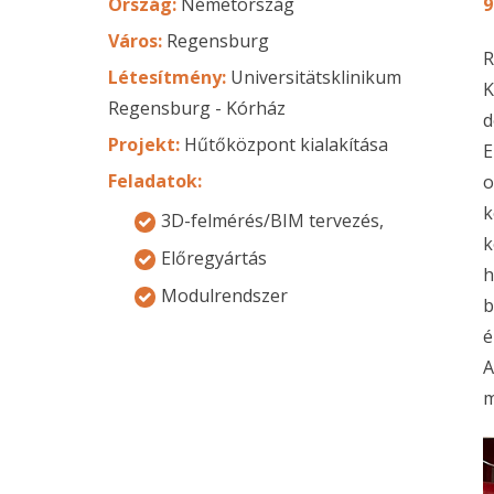
Ország:
Németország
9
Város:
Regensburg
R
Létesítmény:
Universitätsklinikum
K
Regensburg - Kórház
d
Projekt:
Hűtőközpont kialakítása
E
Feladatok:
o
k
3D-felmérés/BIM tervezés,
k
Előregyártás
h
Modulrendszer
b
é
A
m