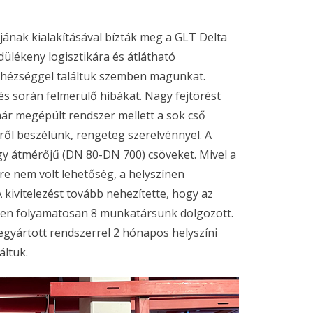
ának kialakításával bízták meg a GLT Delta
dülékeny logisztikára és átlátható
ehézséggel találtuk szemben magunkat.
s során felmerülő hibákat. Nagy fejtörést
ár megépült rendszer mellett a sok cső
ről beszélünk, rengeteg szerelvénnyel. A
y átmérőjű (DN 80-DN 700) csöveket. Mivel a
e nem volt lehetőség, a helyszínen
A kivitelezést tovább nehezítette, hogy az
ínen folyamatosan 8 munkatársunk dolgozott.
egyártott rendszerrel 2 hónapos helyszíni
áltuk.