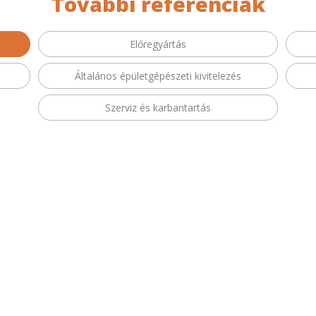
További referenciák
Előregyártás
Általános épületgépészeti kivitelezés
Szerviz és karbantartás