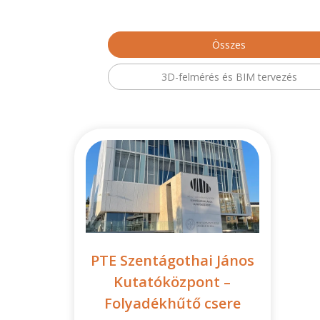
Összes
3D-felmérés és BIM tervezés
PTE Szentágothai János
Kutatóközpont –
Folyadékhűtő csere