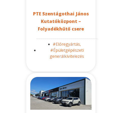
PTE Szentágothai János
Kutatóközpont –
Folyadékhűtő csere
#Előregyártás,
#Épületgépészeti
generálkivitelezés