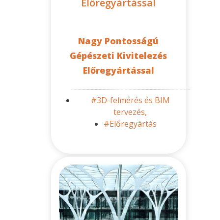
Előregyártással
Nagy Pontosságú
Gépészeti Kivitelezés
Előregyártással
#3D-felmérés és BIM
tervezés,
#Előregyártás