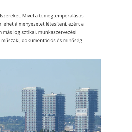
ndszereket. Mivel a tömegtemperálásos
het álmenyezetet létesíteni, ezért a
n más logisztikai, munkaszervezési
rű műszaki, dokumentációs és minőség