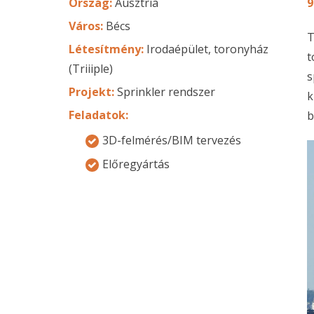
Ország:
Ausztria
9
Város:
Bécs
T
Létesítmény:
Irodaépület, toronyház
t
(Triiiple)
s
Projekt:
Sprinkler rendszer
k
Feladatok:
b
3D-felmérés/BIM tervezés
Előregyártás