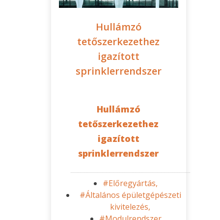
Hullámzó
tetőszerkezethez
igazított
sprinklerrendszer
Hullámzó
tetőszerkezethez
igazított
sprinklerrendszer
#Előregyártás,
#Általános épületgépészeti
kivitelezés,
#Modulrendszer