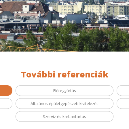
További referenciák
Előregyártás
Általános épületgépészeti kivitelezés
Szerviz és karbantartás