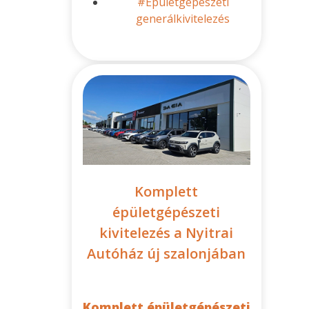
#Épületgépészeti
generálkivitelezés
Komplett
épületgépészeti
kivitelezés a Nyitrai
Autóház új szalonjában
Komplett épületgépészeti