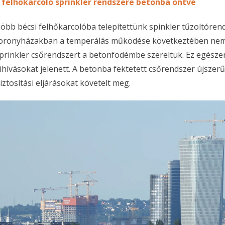
 felhőkarcoló sprinkler rendszere betonba öntve
öbb bécsi felhőkarcolóba telepítettünk spinkler tűzoltóre
oronyházakban a temperálás működése következtében nem le
prinkler csőrendszert a betonfödémbe szereltük. Ez egésze
ihívásokat jelenett. A betonba fektetett csőrendszer újsze
iztosítási eljárásokat követelt meg.