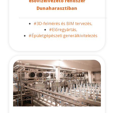
esővízelvezető rendszer
Dunaharasztiban
#3D-felmérés és BIM tervezés,
#Előregyártás,
#Épületgépészeti generálkivitelezés