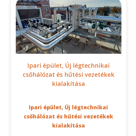
Ipari épület, Új légtechnikai
csőhálózat és hűtési vezetékek
kialakítása
Ipari épület, Új légtechnikai
csőhálózat és hűtési vezetékek
kialakítása