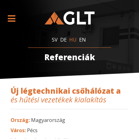
SV
DE
HU
EN
Referenciák
Új légtechnikai csőhálózat a
és hűtési vezetékek kialakítás
Ország:
Magyarország
Város:
Pécs