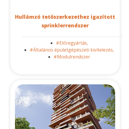
Hullámzó tetőszerkezethez igazított
sprinklerrendszer
#Előregyártás,
#Általános épületgépészeti kivitelezés,
#Modulrendszer