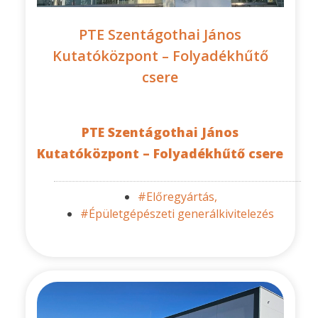
PTE Szentágothai János
Kutatóközpont – Folyadékhűtő
csere
PTE Szentágothai János
Kutatóközpont – Folyadékhűtő csere
#Előregyártás,
#Épületgépészeti generálkivitelezés