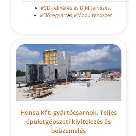
#3D-felmérés és BIM tervezés,
#Előregyártás,
#Modulrendszer
Honsa Kft. gyártócsarnok, Teljes
épületgépszeti kivitelezés és
beüzemelés