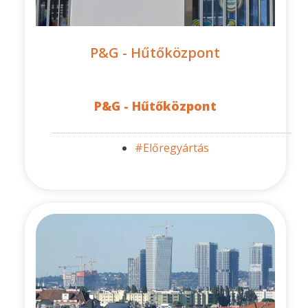
P&G - Hűtőközpont
P&G - Hűtőközpont
#Előregyártás