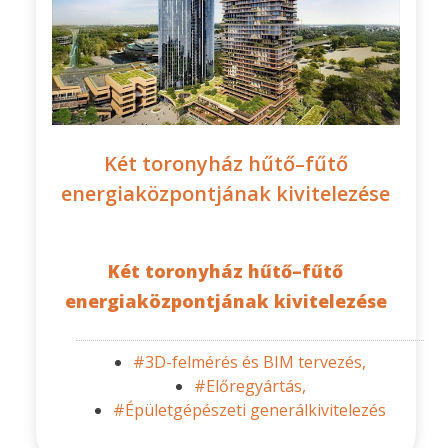
Két toronyház hűtő–fűtő
energiaközpontjának kivitelezése
Két toronyház hűtő–fűtő
energiaközpontjának kivitelezése
#3D-felmérés és BIM tervezés,
#Előregyártás,
#Épületgépészeti generálkivitelezés