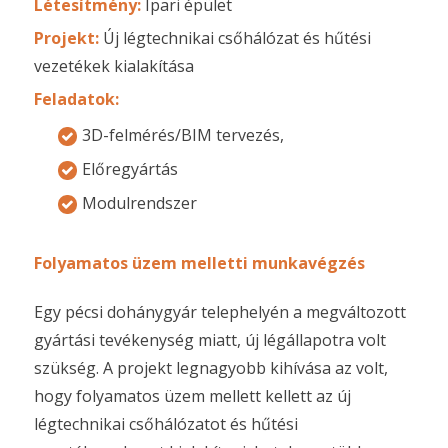
Létesítmény:
Ipari épület
Projekt:
Új légtechnikai csőhálózat és hűtési
vezetékek kialakítása
Feladatok:
3D-felmérés/BIM tervezés,
Előregyártás
Modulrendszer
Folyamatos üzem melletti munkavégzés
Egy pécsi dohánygyár telephelyén a megváltozott
gyártási tevékenység miatt, új légállapotra volt
szükség. A projekt legnagyobb kihívása az volt,
hogy folyamatos üzem mellett kellett az új
légtechnikai csőhálózatot és hűtési