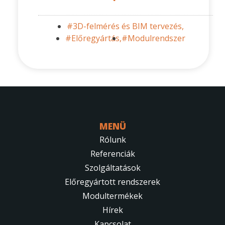
#3D-felmérés és BIM tervezés,
#Előregyártás,
#Modulrendszer
MENÜ
Rólunk
Referenciák
Szolgáltatások
Előregyártott rendszerek
Modultermékek
Hírek
Kapcsolat