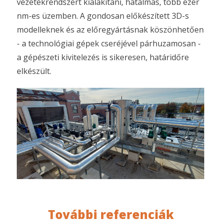
vezetékrendszert kialakítani, hatalmas, több ezer
nm-es üzemben. A gondosan előkészített 3D-s
modelleknek és az előregyártásnak köszönhetően
- a technológiai gépek cseréjével párhuzamosan -
a gépészeti kivitelezés is sikeresen, határidőre
elkészült.
További referenciák