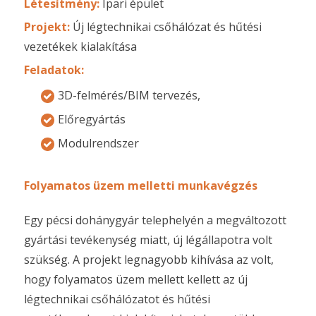
Létesítmény:
Ipari épület
Projekt:
Új légtechnikai csőhálózat és hűtési
vezetékek kialakítása
Feladatok:
3D-felmérés/BIM tervezés,
Előregyártás
Modulrendszer
Folyamatos üzem melletti munkavégzés
Egy pécsi dohánygyár telephelyén a megváltozott
gyártási tevékenység miatt, új légállapotra volt
szükség. A projekt legnagyobb kihívása az volt,
hogy folyamatos üzem mellett kellett az új
légtechnikai csőhálózatot és hűtési