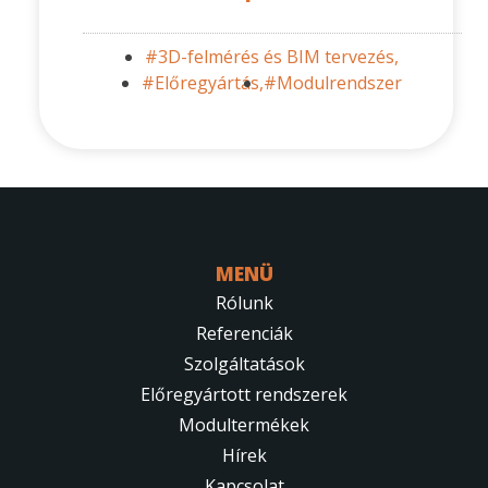
#3D-felmérés és BIM tervezés,
#Előregyártás,
#Modulrendszer
MENÜ
Rólunk
Referenciák
Szolgáltatások
Előregyártott rendszerek
Modultermékek
Hírek
Kapcsolat