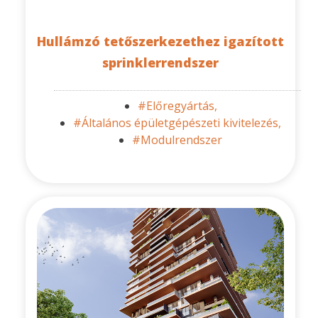
Hullámzó tetőszerkezethez igazított
sprinklerrendszer
#Előregyártás,
#Általános épületgépészeti kivitelezés,
#Modulrendszer