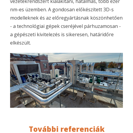
vezetékrendszert kialakítani, hatalmas, több ezer
nm-es üzemben. A gondosan előkészített 3D-s
modelleknek és az előregyártásnak köszönhetően
- a technológiai gépek cseréjével párhuzamosan -
a gépészeti kivitelezés is sikeresen, határidőre
elkészült.
További referenciák