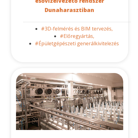
esővízelvezető rendszer
Dunaharasztiban
#3D-felmérés és BIM tervezés,
#Előregyártás,
#Épületgépészeti generálkivitelezés