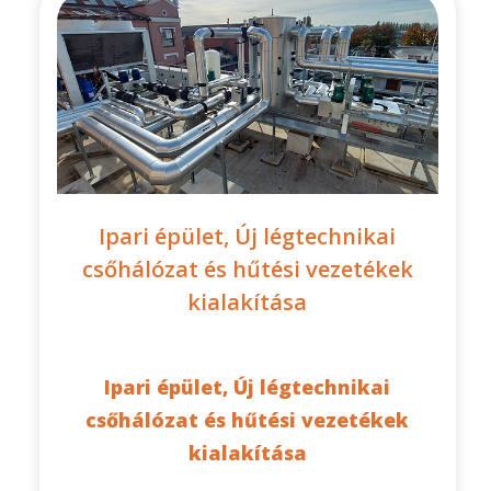
Ipari épület, Új légtechnikai
csőhálózat és hűtési vezetékek
kialakítása
Ipari épület, Új légtechnikai
csőhálózat és hűtési vezetékek
kialakítása