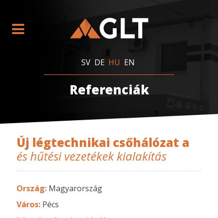
SV
DE
HU
EN
Referenciák
Új légtechnikai csőhálózat a
és hűtési vezetékek kialakítás
Ország:
Magyarország
Város:
Pécs