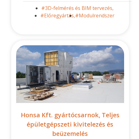
#3D-felmérés és BIM tervezés,
#Előregyártás,
#Modulrendszer
Honsa Kft. gyártócsarnok, Teljes
épületgépszeti kivitelezés és
beüzemelés