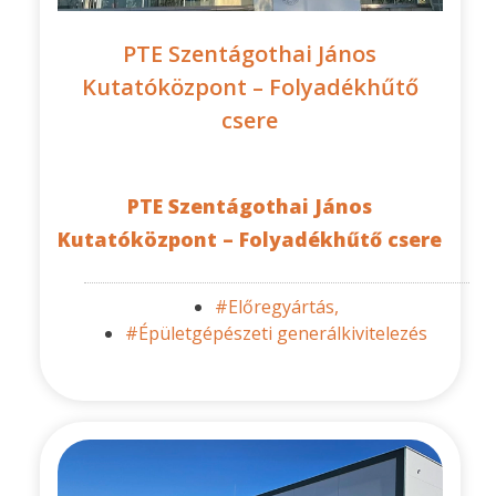
PTE Szentágothai János
Kutatóközpont – Folyadékhűtő
csere
PTE Szentágothai János
Kutatóközpont – Folyadékhűtő csere
#Előregyártás,
#Épületgépészeti generálkivitelezés