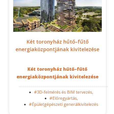
Két toronyház hűtő–fűtő
energiaközpontjának kivitelezése
Két toronyház hűtő–fűtő
energiaközpontjának kivitelezése
#3D-felmérés és BIM tervezés,
#Előregyártás,
#Épületgépészeti generálkivitelezés