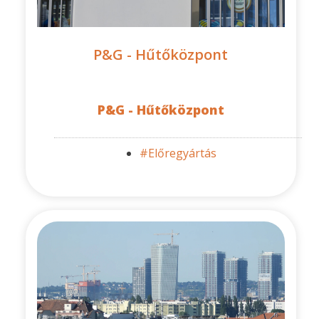
P&G - Hűtőközpont
P&G - Hűtőközpont
#Előregyártás