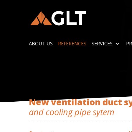
ABOUT US
REFERENCES
SERVICES
PR
New ventilation duct 
and cooling pipe sytem