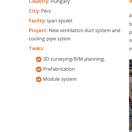
Country:
Hungary
W
City:
Pécs
A
Facilty:
Ipari épület
b
Project:
New ventilation duct system and
p
cooling pipe sytem
m
Tasks:
m
3D surveying/BIM planning,
Prefabrication
Module system