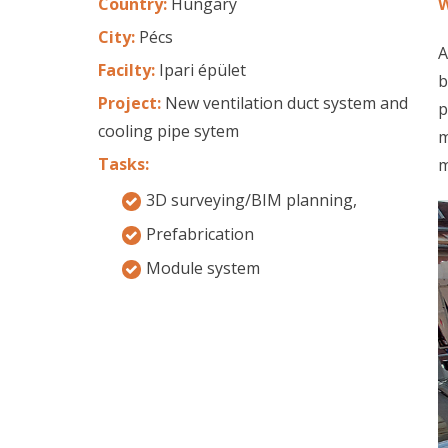
Country:
Hungary
W
City:
Pécs
A
Facilty:
Ipari épület
b
Project:
New ventilation duct system and
p
cooling pipe sytem
m
Tasks:
m
3D surveying/BIM planning,
Prefabrication
Module system