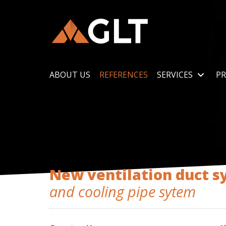
ABOUT US
REFERENCES
SERVICES
PR
New ventilation duct 
and cooling pipe sytem