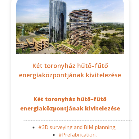
Két toronyház hűtő–fűtő
energiaközpontjának kivitelezése
Két toronyház hűtő–fűtő
energiaközpontjának kivitelezése
#3D surveying and BIM planning,
#Prefabrication,