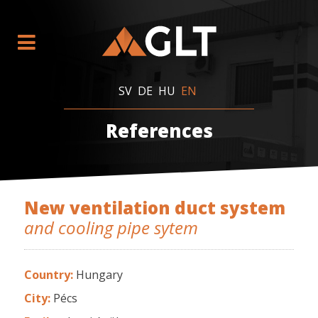
SV
DE
HU
EN
References
New ventilation duct system
and cooling pipe sytem
Country:
Hungary
City:
Pécs