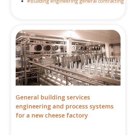
#Building engineering general contracting
General building services
engineering and process systems
for a new cheese factory