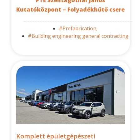
PTE Szentágothai János
Kutatóközpont – Folyadékhűtő csere
#Prefabrication,
#Building engineering general contracting
Komplett épületgépészeti