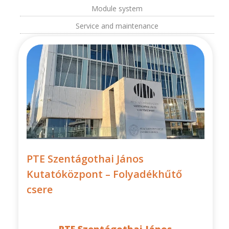
Module system
Service and maintenance
PTE Szentágothai János
Kutatóközpont – Folyadékhűtő
csere