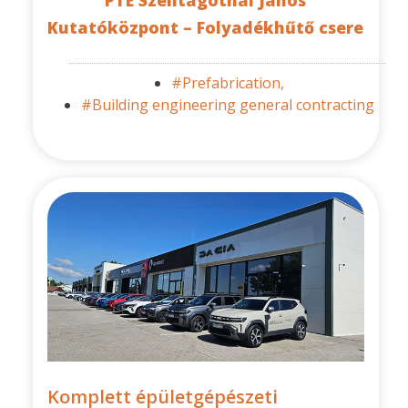
PTE Szentágothai János
Kutatóközpont – Folyadékhűtő csere
#Prefabrication,
#Building engineering general contracting
Komplett épületgépészeti