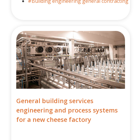
#Building engineering general contracting
General building services
engineering and process systems
for a new cheese factory