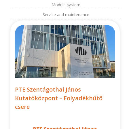
Module system
Service and maintenance
PTE Szentágothai János
Kutatóközpont – Folyadékhűtő
csere