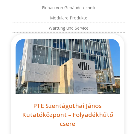
Einbau von Gebäudetechnik
Modulare Produkte
Wartung und Service
PTE Szentágothai János
Kutatóközpont – Folyadékhűtő
csere