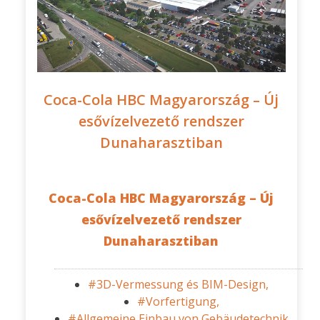
Coca-Cola HBC Magyarország – Új
esővízelvezető rendszer
Dunaharasztiban
Coca-Cola HBC Magyarország – Új
esővízelvezető rendszer
Dunaharasztiban
#3D-Vermessung és BIM-Design,
#Vorfertigung,
#Allgemeine Einbau von Gebäudetechnik