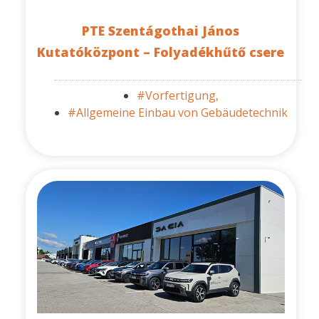
PTE Szentágothai János
Kutatóközpont – Folyadékhűtő csere
#Vorfertigung,
#Allgemeine Einbau von Gebäudetechnik