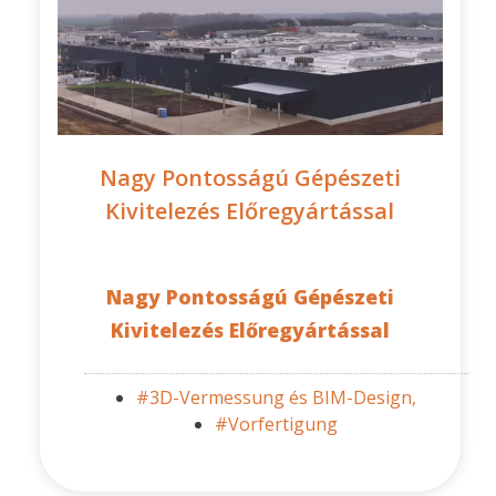
Nagy Pontosságú Gépészeti
Kivitelezés Előregyártással
Nagy Pontosságú Gépészeti
Kivitelezés Előregyártással
#3D-Vermessung és BIM-Design,
#Vorfertigung