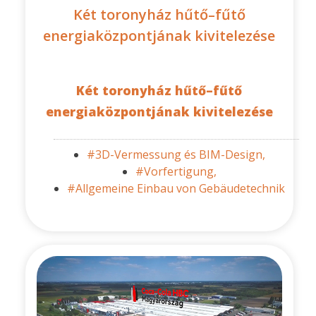
Két toronyház hűtő–fűtő
energiaközpontjának kivitelezése
Két toronyház hűtő–fűtő
energiaközpontjának kivitelezése
#3D-Vermessung és BIM-Design,
#Vorfertigung,
#Allgemeine Einbau von Gebäudetechnik