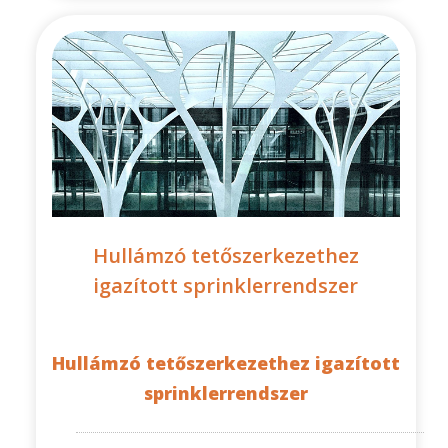
Hullámzó tetőszerkezethez
igazított sprinklerrendszer
Hullámzó tetőszerkezethez igazított
sprinklerrendszer