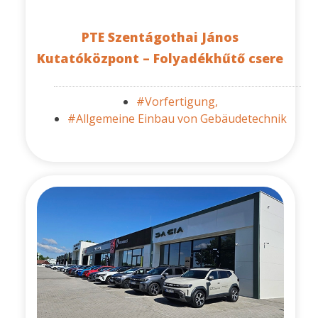
PTE Szentágothai János
Kutatóközpont – Folyadékhűtő csere
#Vorfertigung,
#Allgemeine Einbau von Gebäudetechnik