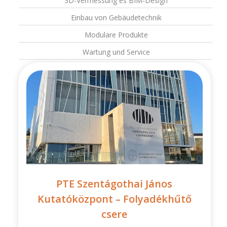
3D-Vermessung és BIM-Design
Einbau von Gebäudetechnik
Modulare Produkte
Wartung und Service
PTE Szentágothai János
Kutatóközpont – Folyadékhűtő
csere