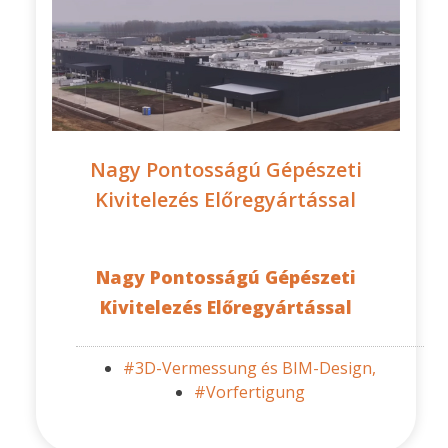
Nagy Pontosságú Gépészeti
Kivitelezés Előregyártással
Nagy Pontosságú Gépészeti
Kivitelezés Előregyártással
#3D-Vermessung és BIM-Design,
#Vorfertigung