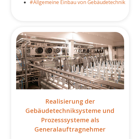
#Allgemeine Einbau von Gebäudetechnik
Realisierung der
Gebäudetechniksysteme und
Prozesssysteme als
Generalauftragnehmer