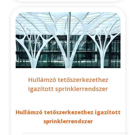
Hullámzó tetőszerkezethez
igazított sprinklerrendszer
Hullámzó tetőszerkezethez igazított
sprinklerrendszer