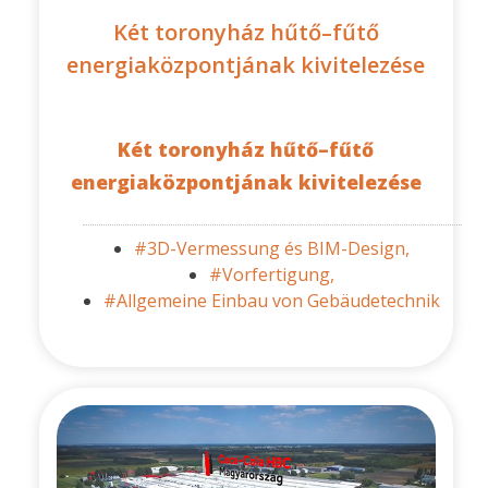
Két toronyház hűtő–fűtő
energiaközpontjának kivitelezése
Két toronyház hűtő–fűtő
energiaközpontjának kivitelezése
#3D-Vermessung és BIM-Design,
#Vorfertigung,
#Allgemeine Einbau von Gebäudetechnik