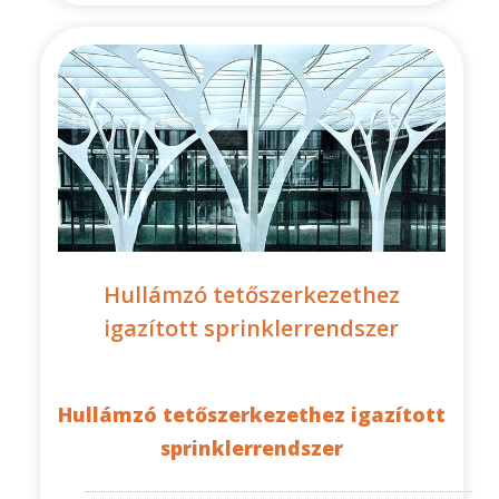
Hullámzó tetőszerkezethez
igazított sprinklerrendszer
Hullámzó tetőszerkezethez igazított
sprinklerrendszer