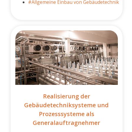
#Allgemeine Einbau von Gebäudetechnik
Realisierung der
Gebäudetechniksysteme und
Prozesssysteme als
Generalauftragnehmer