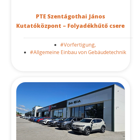
PTE Szentágothai János
Kutatóközpont – Folyadékhűtő csere
#Vorfertigung,
#Allgemeine Einbau von Gebäudetechnik