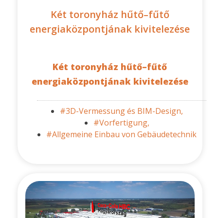
Két toronyház hűtő–fűtő
energiaközpontjának kivitelezése
Két toronyház hűtő–fűtő
energiaközpontjának kivitelezése
#3D-Vermessung és BIM-Design,
#Vorfertigung,
#Allgemeine Einbau von Gebäudetechnik