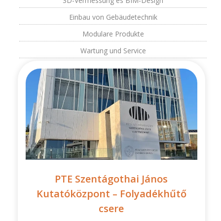
3D-Vermessung és BIM-Design
Einbau von Gebäudetechnik
Modulare Produkte
Wartung und Service
PTE Szentágothai János
Kutatóközpont – Folyadékhűtő
csere