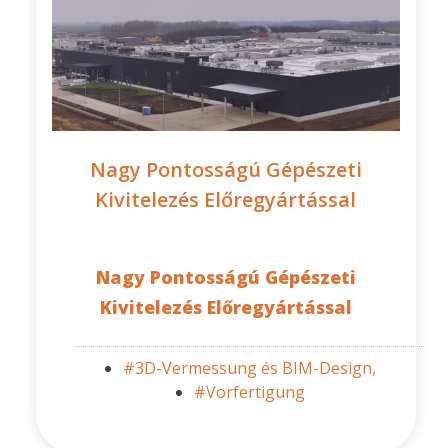
Nagy Pontosságú Gépészeti
Kivitelezés Előregyártással
Nagy Pontosságú Gépészeti
Kivitelezés Előregyártással
#3D-Vermessung és BIM-Design,
#Vorfertigung