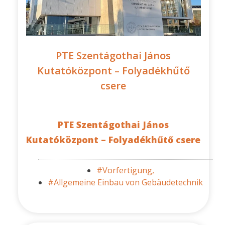
PTE Szentágothai János
Kutatóközpont – Folyadékhűtő
csere
PTE Szentágothai János
Kutatóközpont – Folyadékhűtő csere
#Vorfertigung,
#Allgemeine Einbau von Gebäudetechnik