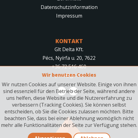
Datenschutzinformation
Impressum
KONTAKT
Glt Delta Kft.
Pécs, Nyírfa u. 20, 7622
+36 72 516 460
Wir benutzen Cookies
pecs@glt.hu
Wir nutzen Cookies auf unserer Website. Einige von ihnen
sind essenziell für den Betrieb der Seite, während andere
uns helfen, diese Website und die Nutzererfahrung zu
verbessern (Tracking Cookies). Sie können selbst
entscheiden, ob Sie die Cookies zulassen möchten. Bitte
beachten Sie, dass bei einer Ablehnung womöglich nicht
mehr alle Funktionalitäten der Seite zur Verfügung stehen.