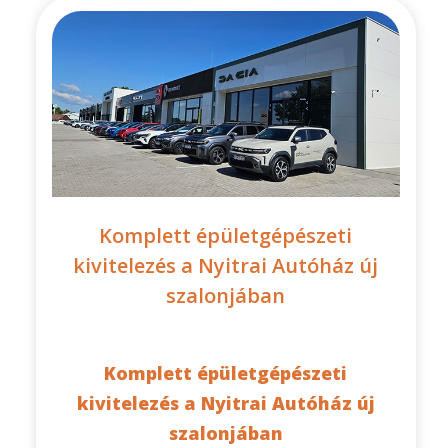
Komplett épületgépészeti
kivitelezés a Nyitrai Autóház új
szalonjában
Komplett épületgépészeti
kivitelezés a Nyitrai Autóház új
szalonjában