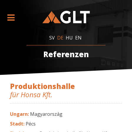
SV
DE
HU
EN
Referenzen
Produktionshalle
für Honsa Kft.
Ungarn:
Magyarország
Stadt:
Pécs