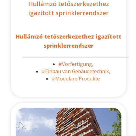
Hullámzó tetőszerkezethez
igazított sprinklerrendszer
Hullámzó tetőszerkezethez igazított
sprinklerrendszer
#Vorfertigung,
#Einbau von Gebäudetechnik,
#Modulare Produkte