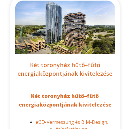
Két toronyház hűtő–fűtő
energiaközpontjának kivitelezése
Két toronyház hűtő–fűtő
energiaközpontjának kivitelezése
#3D-Vermessung és BIM-Design,