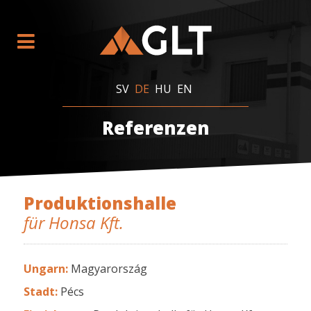
SV
DE
HU
EN
Referenzen
Produktionshalle
für Honsa Kft.
Ungarn:
Magyarország
Stadt:
Pécs