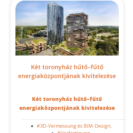
Két toronyház hűtő–fűtő
energiaközpontjának kivitelezése
Két toronyház hűtő–fűtő
energiaközpontjának kivitelezése
#3D-Vermessung és BIM-Design,