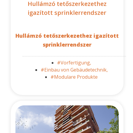
Hullámzó tetőszerkezethez
igazított sprinklerrendszer
Hullámzó tetőszerkezethez igazított
sprinklerrendszer
#Vorfertigung,
#Einbau von Gebäudetechnik,
#Modulare Produkte