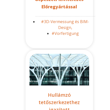
Előregyártással
#3D-Vermessung és BIM-
Design,
#Vorfertigung
Hullámzó
tetőszerkezethez
igazított