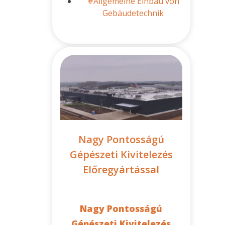
#Allgemeine Einbau von
Gebäudetechnik
Nagy Pontosságú
Gépészeti Kivitelezés
Előregyártással
Nagy Pontosságú
Gépészeti Kivitelezés