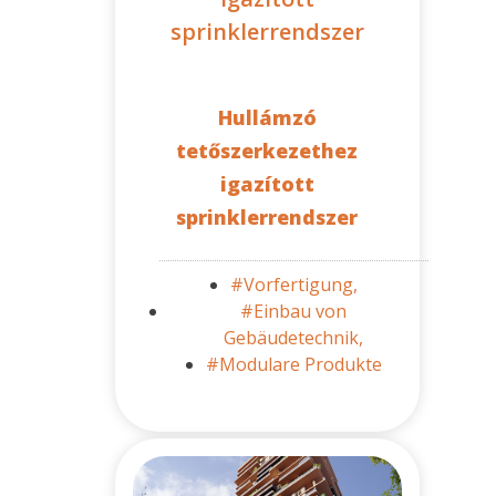
sprinklerrendszer
Hullámzó
tetőszerkezethez
igazított
sprinklerrendszer
#Vorfertigung,
#Einbau von
Gebäudetechnik,
#Modulare Produkte