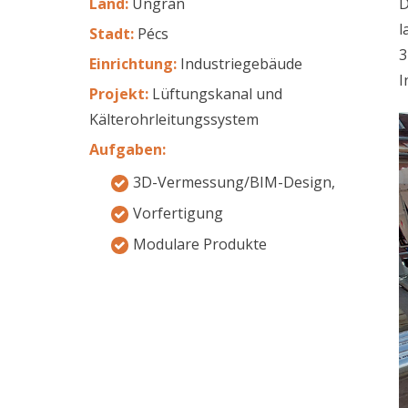
Land
:
Ungran
D
l
Stadt
:
Pécs
3
Einrichtung
:
Industriegebäude
I
Projekt
:
Lüftungskanal und
Kälterohrleitungssystem
Aufgaben
:
3D-Vermessung/BIM-Design,
Vorfertigung
Modulare Produkte