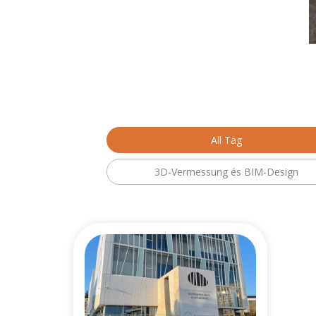
All Tag
3D-Vermessung és BIM-Design