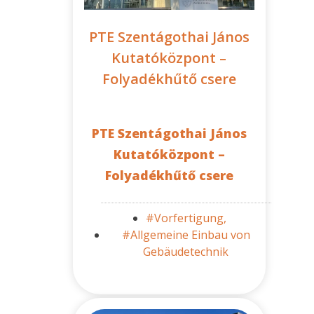
PTE Szentágothai János
Kutatóközpont –
Folyadékhűtő csere
PTE Szentágothai János
Kutatóközpont –
Folyadékhűtő csere
#Vorfertigung,
#Allgemeine Einbau von
Gebäudetechnik