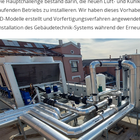
ie Hauptchallenge bestand darin, die neuen Luft- und Kühlk
aufenden Betriebs zu installieren. Wir haben dieses Vorhabe
D-Modelle erstellt und Vorfertigungsverfahren angewendet 
nstallation des Gebäudetechnik-Systems während der Erne