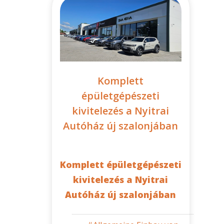
Komplett
épületgépészeti
kivitelezés a Nyitrai
Autóház új szalonjában
Komplett épületgépészeti
kivitelezés a Nyitrai
Autóház új szalonjában