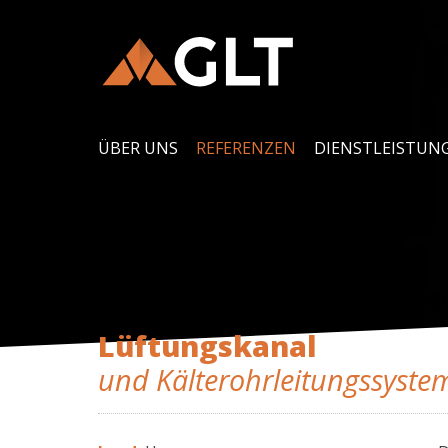
ÜBER UNS
REFERENZEN
DIENSTLEISTUN
Lüftungskanal
und Kälterohrleitungssyste