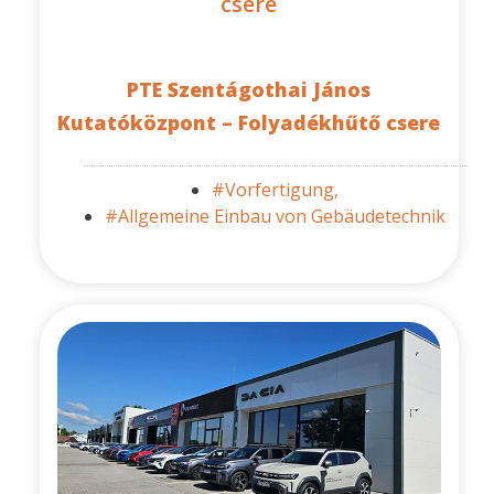
csere
PTE Szentágothai János
Kutatóközpont – Folyadékhűtő csere
#Vorfertigung,
#Allgemeine Einbau von Gebäudetechnik