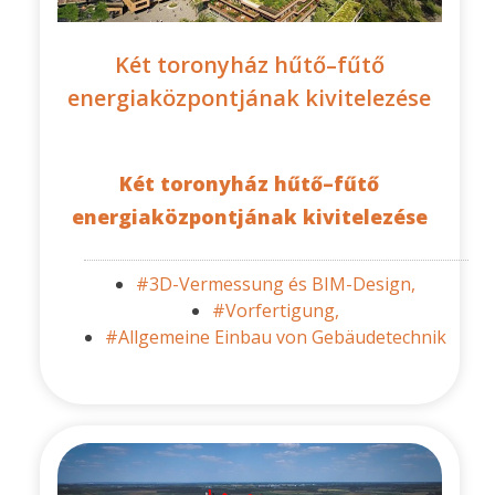
Két toronyház hűtő–fűtő
energiaközpontjának kivitelezése
Két toronyház hűtő–fűtő
energiaközpontjának kivitelezése
#3D-Vermessung és BIM-Design,
#Vorfertigung,
#Allgemeine Einbau von Gebäudetechnik