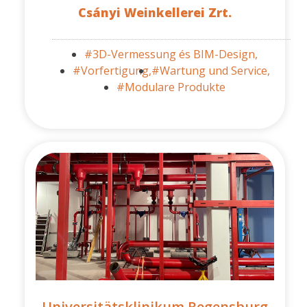
Csányi Weinkellerei Zrt.
#3D-Vermessung és BIM-Design,
#Vorfertigung,
#Wartung und Service,
#Modulare Produkte
Universitätsklinikum Regensburg