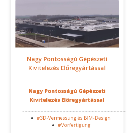
Nagy Pontosságú Gépészeti
Kivitelezés Előregyártással
Nagy Pontosságú Gépészeti
Kivitelezés Előregyártással
#3D-Vermessung és BIM-Design,
#Vorfertigung