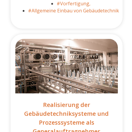
#Vorfertigung,
#Allgemeine Einbau von Gebäudetechnik
Realisierung der
Gebäudetechniksysteme und
Prozesssysteme als
Generalauftragnehmer