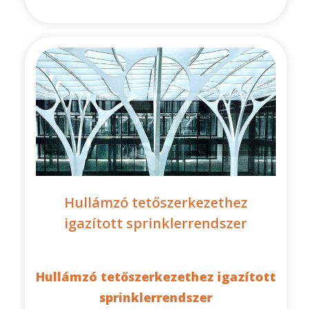
Hullámzó tetőszerkezethez
igazított sprinklerrendszer
Hullámzó tetőszerkezethez igazított
sprinklerrendszer