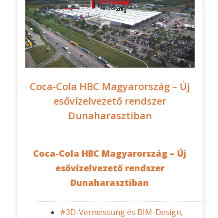
Coca-Cola HBC Magyarország – Új
esővízelvezető rendszer
Dunaharasztiban
Coca-Cola HBC Magyarország – Új
esővízelvezető rendszer
Dunaharasztiban
#3D-Vermessung és BIM-Design,