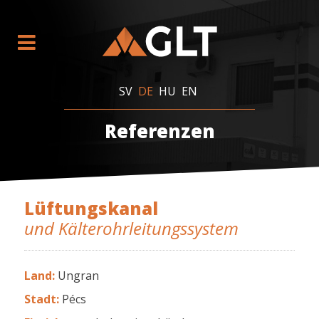
SV
DE
HU
EN
Referenzen
Lüftungskanal
und Kälterohrleitungssystem
Land
:
Ungran
Stadt
:
Pécs