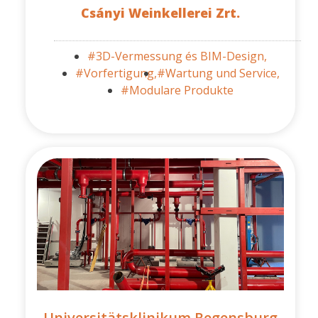
Csányi Weinkellerei Zrt.
#3D-Vermessung és BIM-Design,
#Vorfertigung,
#Wartung und Service,
#Modulare Produkte
Universitätsklinikum Regensburg