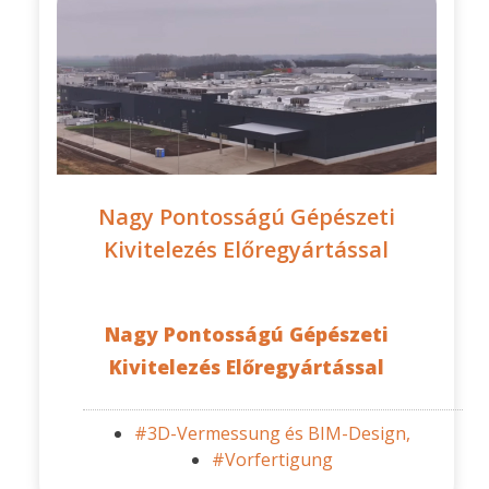
Nagy Pontosságú Gépészeti
Kivitelezés Előregyártással
Nagy Pontosságú Gépészeti
Kivitelezés Előregyártással
#3D-Vermessung és BIM-Design,
#Vorfertigung