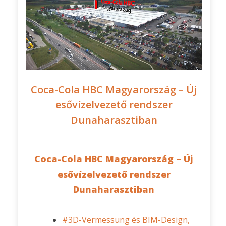
Coca-Cola HBC Magyarország – Új
esővízelvezető rendszer
Dunaharasztiban
Coca-Cola HBC Magyarország – Új
esővízelvezető rendszer
Dunaharasztiban
#3D-Vermessung és BIM-Design,