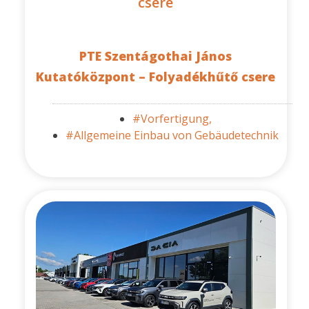
csere
PTE Szentágothai János
Kutatóközpont – Folyadékhűtő csere
#Vorfertigung,
#Allgemeine Einbau von Gebäudetechnik