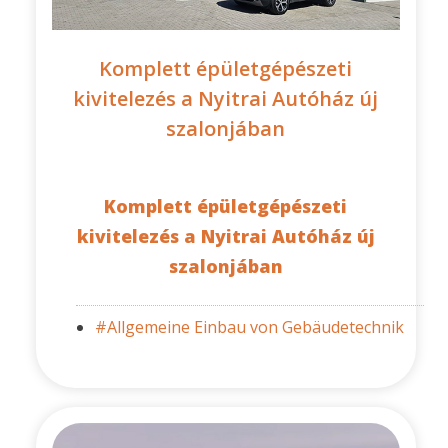
Komplett épületgépészeti
kivitelezés a Nyitrai Autóház új
szalonjában
Komplett épületgépészeti
kivitelezés a Nyitrai Autóház új
szalonjában
#Allgemeine Einbau von Gebäudetechnik