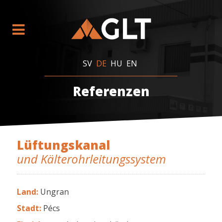
SV
DE
HU
EN
Referenzen
Lüftungskanal
und Kälterohrleitungssystem
Land
:
Ungran
Stadt
:
Pécs