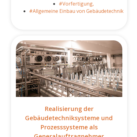
#Vorfertigung,
#Allgemeine Einbau von Gebäudetechnik
Realisierung der
Gebäudetechniksysteme und
Prozesssysteme als
Generalauftragnehmer