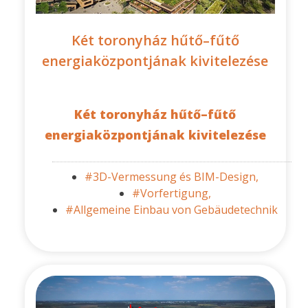
Két toronyház hűtő–fűtő
energiaközpontjának kivitelezése
Két toronyház hűtő–fűtő
energiaközpontjának kivitelezése
#3D-Vermessung és BIM-Design,
#Vorfertigung,
#Allgemeine Einbau von Gebäudetechnik