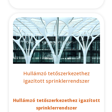
Hullámzó tetőszerkezethez
igazított sprinklerrendszer
Hullámzó tetőszerkezethez igazított
sprinklerrendszer