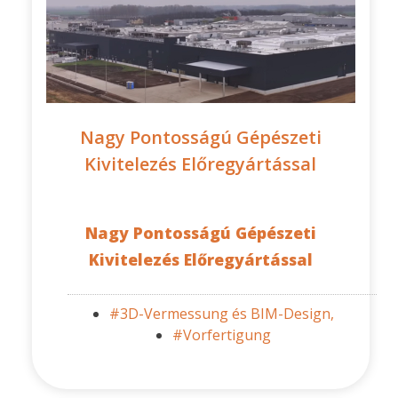
Nagy Pontosságú Gépészeti
Kivitelezés Előregyártással
Nagy Pontosságú Gépészeti
Kivitelezés Előregyártással
#3D-Vermessung és BIM-Design,
#Vorfertigung