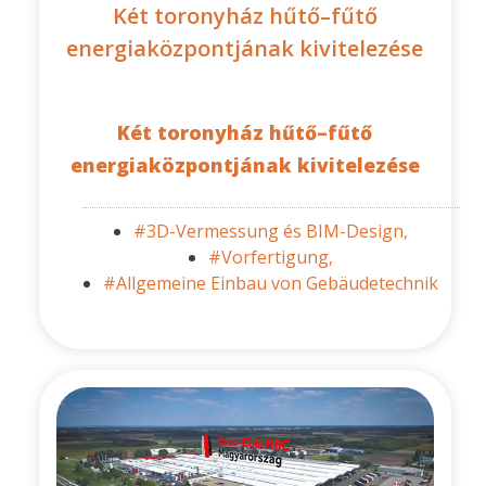
Két toronyház hűtő–fűtő
energiaközpontjának kivitelezése
Két toronyház hűtő–fűtő
energiaközpontjának kivitelezése
#3D-Vermessung és BIM-Design,
#Vorfertigung,
#Allgemeine Einbau von Gebäudetechnik