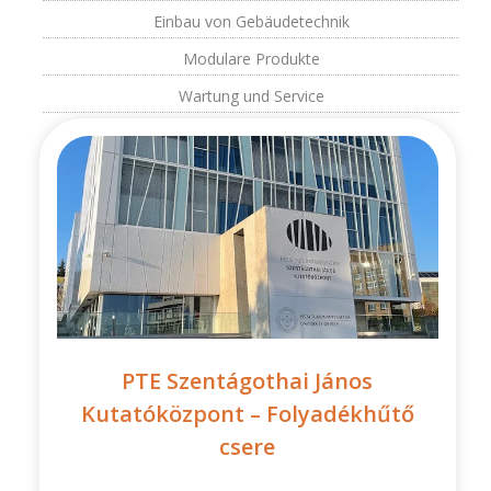
Einbau von Gebäudetechnik
Modulare Produkte
Wartung und Service
PTE Szentágothai János
Kutatóközpont – Folyadékhűtő
csere