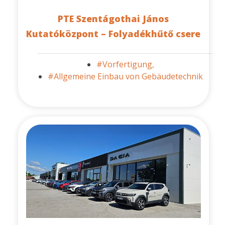
PTE Szentágothai János
Kutatóközpont – Folyadékhűtő csere
#Vorfertigung,
#Allgemeine Einbau von Gebäudetechnik