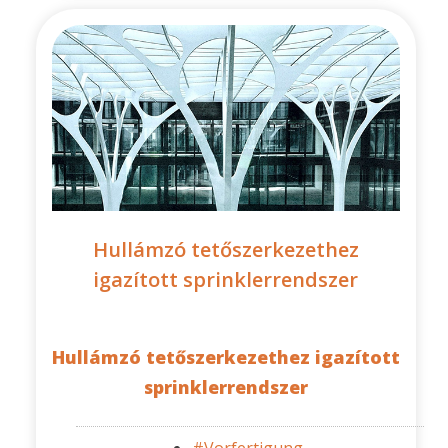
Hullámzó tetőszerkezethez
igazított sprinklerrendszer
Hullámzó tetőszerkezethez igazított
sprinklerrendszer