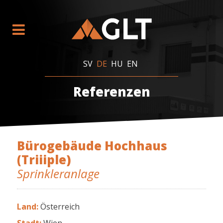
SV
DE
HU
EN
Referenzen
Bürogebäude Hochhaus
(Triiiple)
Sprinkleranlage
Land
:
Österreich
Stadt:
Wien