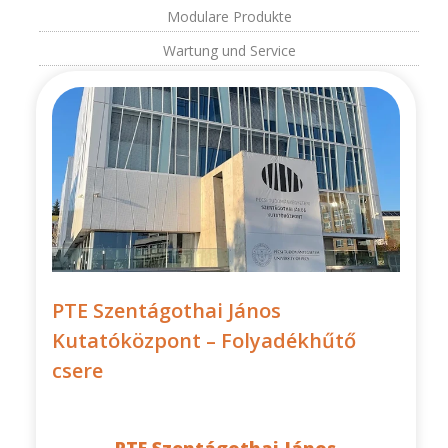
Modulare Produkte
Wartung und Service
PTE Szentágothai János
Kutatóközpont – Folyadékhűtő
csere