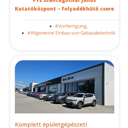
PTE Szentágothai János
Kutatóközpont – Folyadékhűtő csere
#Vorfertigung,
#Allgemeine Einbau von Gebäudetechnik
Komplett épületgépészeti