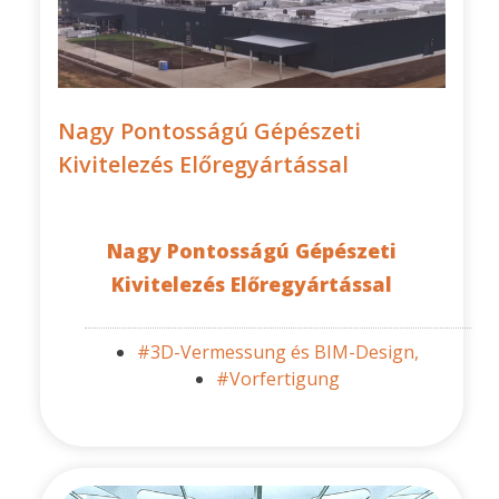
Nagy Pontosságú Gépészeti
Kivitelezés Előregyártással
Nagy Pontosságú Gépészeti
Kivitelezés Előregyártással
#3D-Vermessung és BIM-Design,
#Vorfertigung