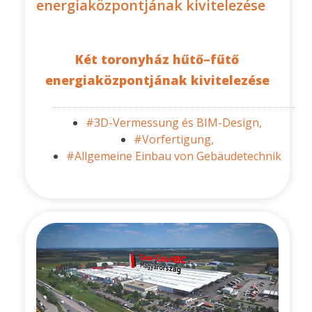
energiaközpontjának kivitelezése
Két toronyház hűtő–fűtő
energiaközpontjának kivitelezése
#3D-Vermessung és BIM-Design,
#Vorfertigung,
#Allgemeine Einbau von Gebäudetechnik