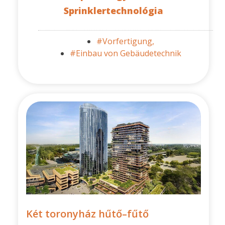
Sprinklertechnológia
#Vorfertigung,
#Einbau von Gebäudetechnik
Két toronyház hűtő–fűtő