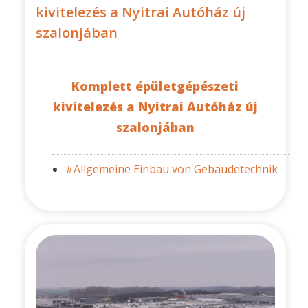
kivitelezés a Nyitrai Autóház új
szalonjában
Komplett épületgépészeti
kivitelezés a Nyitrai Autóház új
szalonjában
#Allgemeine Einbau von Gebäudetechnik