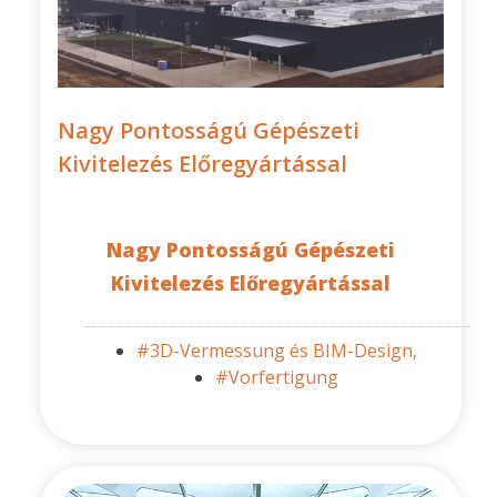
Nagy Pontosságú Gépészeti
Kivitelezés Előregyártással
Nagy Pontosságú Gépészeti
Kivitelezés Előregyártással
#3D-Vermessung és BIM-Design,
#Vorfertigung