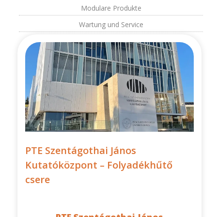
Modulare Produkte
Wartung und Service
PTE Szentágothai János
Kutatóközpont – Folyadékhűtő
csere