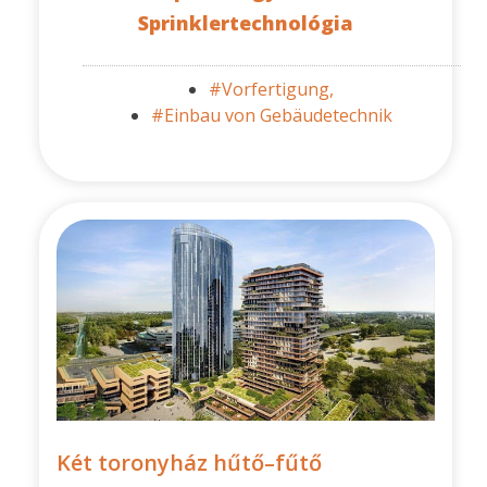
Sprinklertechnológia
#Vorfertigung,
#Einbau von Gebäudetechnik
Két toronyház hűtő–fűtő