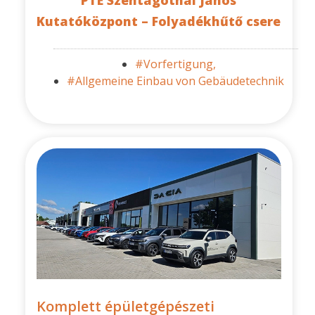
PTE Szentágothai János
Kutatóközpont – Folyadékhűtő csere
#Vorfertigung,
#Allgemeine Einbau von Gebäudetechnik
Komplett épületgépészeti