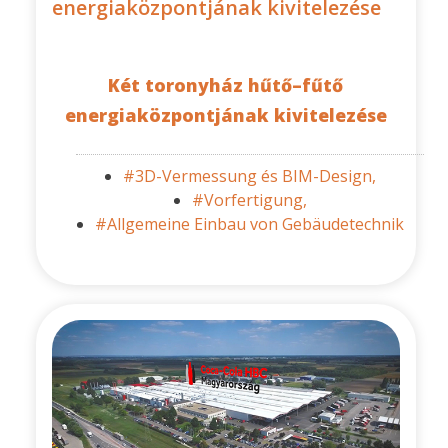
energiaközpontjának kivitelezése
Két toronyház hűtő–fűtő
energiaközpontjának kivitelezése
#3D-Vermessung és BIM-Design,
#Vorfertigung,
#Allgemeine Einbau von Gebäudetechnik