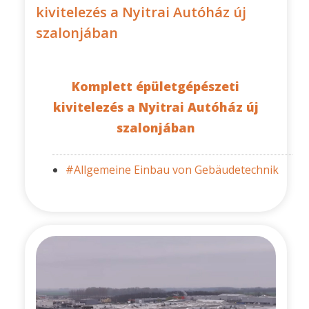
kivitelezés a Nyitrai Autóház új
szalonjában
Komplett épületgépészeti
kivitelezés a Nyitrai Autóház új
szalonjában
#Allgemeine Einbau von Gebäudetechnik